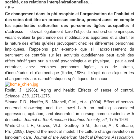
société, des relations intergénérationnelles
…
* Etc.
Ce changement dans la philosophie et l’organisation de l’habitat et
des soins doit être un processus continu, prenant aussi en compte
les spécificités culturelles des personnes âgées auxquelles il
s’adresse
. Il devrait également faire l’objet de recherches empiriques
visant évaluer la pertinence des modifications apportées et à identifier
la nature des effets qu’elles provoquent chez les différentes personnes
impliquées. Rappelons par exemple que si l’accroissement du
sentiment de contrôle sur les activités quotidiennes peut avoir des
effets bénéfiques sur la santé psychologique et physique, il peut aussi
entraîner, chez certaines personnes âgées, plus de stress,
d’inquiétudes et d’autocritique (Rodin, 1986). Il s'agit donc d'ajuster les
changements aux caractéristiques spécifiques de chacun.
Rodin, J. (1986). Aging and health: Effects of sense of control.
Science, 233
, 1271-1275.
Sloane, P.D., Hoeffer, B., Mitchell, C.M., et al.
(2004).
Effect of person-
centered showering and the towel bath on bathing associated
aggression, agitation, and discomfort in nursing home residents with
dementia.
Journal of the American Geriatrics Society, 52
, 1795-1804.
White-Chu, E.F., Graves, W.J., Godfrey, S.M., Bonner, A., & Sloane,
Ph. (2009). Beyond the medical model: The culture change revolution in
long-term care.
Journal of the
American Medical Directors Association,