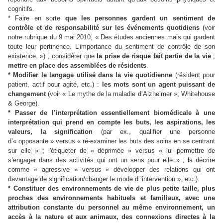
cognitifs.
* Faire en sorte
que les personnes gardent un sentiment de
contrôle et de responsabilité sur les événements quotidiens
(voir
notre rubrique du 9 mai 2010, « Des études anciennes mais qui gardent
toute leur pertinence. L’importance du sentiment de contrôle de son
existence. ») ; considérer que
la prise de risque fait partie de la vie
;
mettre en place des assemblées de résidents
.
* Modifier le langage utilisé dans la vie quotidienne
(résident pour
patient, actif pour agité, etc.) :
les mots sont un agent puissant de
changement
(voir « Le mythe de la maladie d’Alzheimer »; Whitehouse
& George).
* Passer de l’interprétation essentiellement biomédicale à une
interprétation qui prend en compte les buts, les aspirations, les
valeurs, la signification
(par ex., qualifier une personne
d’« opposante » versus « ré-examiner les buts des soins en se centrant
sur elle » ; l'étiqueter de « déprimée » versus « lui permettre de
s’engager dans des activités qui ont un sens pour elle » ; la décrire
comme « agressive » versus « développer des relations qui ont
davantage de signification/changer le mode d ’intervention », etc.).
* Constituer des environnements de vie de plus petite taille, plus
proches des environnements habituels et familiaux, avec une
attribution constante du personnel au même environnement, un
accès à la nature et aux animaux, des connexions directes à la