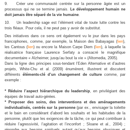
9. Créer une communauté centrée sur la personne âgée est un
processus qui ne se termine jamais.
Le développement humain ne
doit jamais être séparé de la vie humaine
.
10. Un leadership sage est l’élément vital de toute lutte contre les
trois fléaux. Pour cela, il ne peut pas y avoir de substitut.
Des initiatives dans ce sens ont également vu le jour dans les pays
francophones, comme, par exemple, la Maison des Babayagas (
lien
),
les Cantous (
lien
) ou encore la Maison Carpe Diem (
lien
), à laquelle la
réalisatrice française Laurence Serfaty a consacré le magnifique
documentaire « Alzheimer, jusqu’au bout la vie » (Altomedia, 2005).
Dans la ligne des principes sous-tendant
l’Eden Alternative et d’autres
projets
, White-Chu et al. (2009) énumèrent, illustrent et discutent
différents
éléments-clé d’un changement de culture
comme, par
exemple :
* Réduire l’aspect hiérarchique du leadership
, en privilégiant des
équipes de travail auto-gérées.
* Proposer des soins, des interventions et des aménagements
individualisés, centrés sur la personne
(par ex., envisager la toilette
et le bain en considérant d’abord les souhaits et les habitudes de la
personne, plutôt que les exigences de la tâche, ce qui peut contribuer à
réduire l’agressivité, l’agitation et l’inconfort ; Sloane et al., 2004) ;
répondre aux besoins spirituels autant qu’aux besoins physiques et