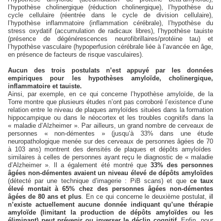
l’hypothèse cholinergique (réduction cholinergique), l’hypothèse du
cycle cellulaire (réentrée dans le cycle de division cellulaire),
l’hypothèse inflammatoire (inflammation cérébrale), l’hypothèse du
stress oxydatif (accumulation de radicaux libres), l’hypothèse tauiste
(présence de dégénérescences neurofibrillaires/protéine tau) et
l’hypothèse vasculaire (hypoperfusion cérébrale liée à l’avancée en âge,
en présence de facteurs de risque vasculaires).
Aucun des trois postulats n’est appuyé par les données
empiriques pour les hypothèses amyloïde, cholinergique,
inflammatoire et tauiste.
Ainsi, par exemple, en ce qui concerne l’hypothèse amyloïde, de la
Torre montre que plusieurs études n’ont pas corroboré l’existence d’une
relation entre le niveau de plaques amyloïdes situées dans la formation
hippocampique ou dans le néocortex et les troubles cognitifs dans la
« maladie d’Alzheimer ». Par ailleurs, un grand nombre de cerveaux de
personnes « non-démentes » (jusqu’à 33% dans une étude
neuropathologique menée sur des cerveaux de personnes âgées de 70
à 103 ans) montrent des densités de plaques et dépôts amyloïdes
similaires à celles de personnes ayant reçu le diagnostic de « maladie
d’Alzheimer ». Il a également été montré que
33% des personnes
âgées non-démentes avaient un niveau élevé de dépôts amyloïdes
(détecté par une technique d’imagerie : PiB scans) et que
ce taux
élevé montait à 65% chez des personnes âgées non-démentes
âgées de 80 ans et plus
. En ce qui concerne le deuxième postulat,
il
n’existe actuellement aucune donnée indiquant qu’une thérapie
amyloïde (limitant la production de dépôts amyloïdes ou les
éliminant) peut prévenir ou inverser le déclin cognitif
. Enfin, pour