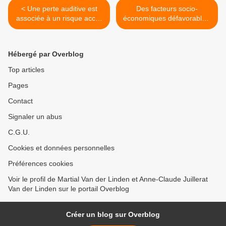
< Une perte auditive est
Des facteurs socio-
associée à un risque accru
économiques défavorables,
de vieillissement
tout au long de la vie, sont
cérébral/cognitif
associés à un risque accru
problématique (de
de vieillissement
Hébergé par Overblog
«démence»)
cérébral/cognitif
problématique (de
Top articles
«démence») >
Pages
Contact
Signaler un abus
C.G.U.
Cookies et données personnelles
Préférences cookies
Voir le profil de Martial Van der Linden et Anne-Claude Juillerat
Van der Linden sur le portail Overblog
Créer un blog sur Overblog