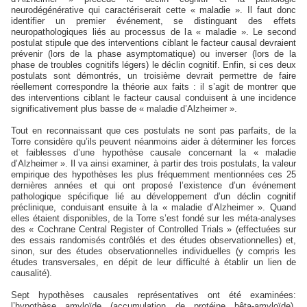
neurodégénérative qui caractériserait cette « maladie ». Il faut donc
identifier un premier événement, se distinguant des effets
neuropathologiques liés au processus de la « maladie ». Le second
postulat stipule que des interventions ciblant le facteur causal devraient
prévenir (lors de la phase asymptomatique) ou inverser (lors de la
phase de troubles cognitifs légers) le déclin cognitif. Enfin, si ces deux
postulats sont démontrés, un troisième devrait permettre de faire
réellement correspondre la théorie aux faits : il s’agit de montrer que
des interventions ciblant le facteur causal conduisent à une incidence
significativement plus basse de « maladie d’Alzheimer ».
Tout en reconnaissant que ces postulats ne sont pas parfaits, de la
Torre considère qu’ils peuvent néanmoins aider à déterminer les forces
et faiblesses d’une hypothèse causale concernant la « maladie
d’Alzheimer ». Il va ainsi examiner, à partir des trois postulats, la valeur
empirique des hypothèses les plus fréquemment mentionnées ces 25
dernières années et qui ont proposé l’existence d’un événement
pathologique spécifique lié au développement d’un déclin cognitif
préclinique, conduisant ensuite à la « maladie d’Alzheimer ». Quand
elles étaient disponibles, de la Torre s’est fondé sur les méta-analyses
des « Cochrane Central Register of Controlled Trials » (effectuées sur
des essais randomisés contrôlés et des études observationnelles) et,
sinon, sur des études observationnelles individuelles (y compris les
études transversales, en dépit de leur difficulté à établir un lien de
causalité).
Sept hypothèses causales représentatives ont été examinées:
l’hypothèse amyloïde (accumulation de protéine bêta-amyloïde),