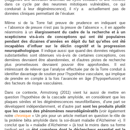
dans ce cycle par des neurones mitotiques vulnérables, ce qui
conduirait à leur dégénérescence), il n’y a actuellement
pas
de
données cliniques permettant de l’évaluer.
Même si de la To
rre fait preuve de prudence en indiquant que
« l’absence de preuve n’est pas la preuve de l’absence », il en appelle
néanmoins à un
élargissement du cadre de la recherche et à un
scepticisme vis-à-vis de conceptions qui ont été populaires
pendant des dizaines d’années en dépit du fait qu’elles ont été
incapables d’influer sur le déclin cognitif et la progression
neuropathologique
. Il indique aussi que quand des données négatives
substantielles sont obtenues vis-à-vis de certaines conceptions, ces
dernières devraient être abandonnées, et d'autres pistes de recherche
plus prometteuses devraient pouvoir être approfondies. Il est
intéressant de relever que l’analyse effectuée par de la Torre conduit à
identifier davantage de soutien pour l’hypothèse vasculaire, qui implique
de prendre en compte à la fois l’avancée en âge (l’hypoperfusion) et
des facteurs de risque vasculaires.
Dans ce contexte, Armstrong (2011) vient lui aussi de mettre en
question l’hypothèse de la cascade amyloïde, en considérant que les
plaques séniles et les dégénérescences neurofibrillaires, d’une part se
développent indépendamment, et d’autre part
sont les produits plutôt
que les causes des phénomènes neurodégénératifs
(voir également
notre
chronique
« Un prix pour un article mettant en question le rôle de
la protéine bêta amyloïde dans la soi-disant maladie d’Alzheimer »). Il
conclut que la « maladie d’Alzheimer » (à tout le moins dans sa forme
tardive) est un
état complexe dont le déclencheur essentiel est le