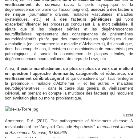
vieillissement du cerveau
(avec la perte synaptique et la
dégénérescence cellulaire qui l’accompagnent),
associé à des facteurs
de risque
(traumatisme crânien, maladies vasculaires, maladies
systémiques, etc.)
et à des facteurs génétiques
qui vont
exacerber/influencer les processus conduisant à la mort cellulaire. Il
ajoute que si les plaques séniles et les dégénérescences
neurofibrillaires représentent des conséquences de phénomènes
neurodégénératifs plutôt que des caractéristiques spécifiques d’une
« maladie » (en l’occurrence la « maladie d’Alzheimer »), il s’ensuit que,
dans beaucoup de cas, il existera une combinaison de caractéristiques
pathologiques, à savoir la co-existence de plaques séniles, de
dégénérescences neurofibrillaires, de corps de Lewy, etc.
Ainsi,
il existe manifestement de plus en plus de voix qui mettent
en question l’approche dominante, catégorielle et réductrice, du
vieillissement cérébral/cognitif
et qui considèrent qu’il
faut
réintégrer
la prétendue « maladie d’Alzheimer », et les autres « maladies
neurodégénératives », dans le cadre plus général du vieillissement
cérébral, en prenant en compte la multitude des facteurs qui modulent
son évolution plus ou moins problématique.
©123rf
Armstrong, R.A. (2011). The pathogenesis of Alzheimer’s disease: A
reevaluation of the “Amyloid Cascade Hypothesis”.
International Journal
of Alzheimer’s Disease, ID 630865
.