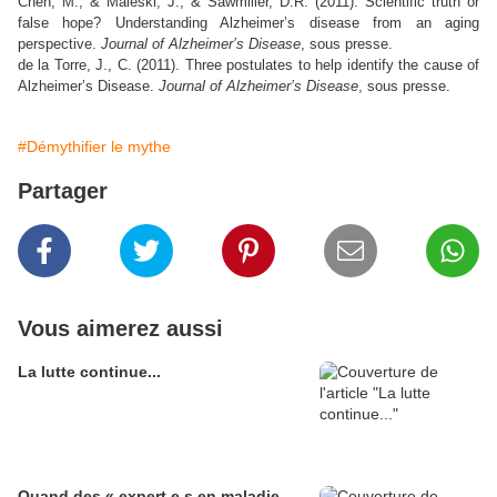
Chen, M., & Maleski, J., & Sawmiller, D.R. (2011). Scientific truth or
false hope? Understanding Alzheimer’s disease from an aging
perspective.
Journal of Alzheimer’s Disease
,
sous presse.
de la Torre, J., C. (2011). Three postulates to help identify the cause of
Alzheimer’s Disease.
Journal of Alzheimer’s Disease
, sous presse.
#Démythifier le mythe
Partager
Vous aimerez aussi
La lutte continue...
Quand des « expert.e.s en maladie