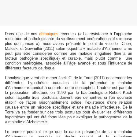
Dans une de nos
chroniques
récentes (« La résistance à l’approche
réductrice et pathologisante du vieillissement cérébral/cognitif s’impose
plus que jamais »), nous avons présenté le point de vue de
Chen,
Maleski et Sawmiller (2011) selon lequel
la « maladie d’Alzheimer » ne
peut pas être considérée comme une maladie singulière (liée à un
facteur pathogène spécifique) et curable, mais plutôt comme
une
condition hétérogène, associée à l’âge avancé et sous l’influence de
différents facteurs de risque.
L’analyse que vient de mener Jack C. de la Torre (2011) concernant les
différentes hypothèses causales de la prétendue « maladie
d’Alzheimer » conduit à conforter cette conception. L’auteur est parti de
la proposition effectuée en 1890 par le bactériologiste Robert Koch
selon laquelle trois postulats doivent être démontrés si l’on souhaite
établir, de façon raisonnablement solide, l’existence d’une relation
causale entre un microbe spécifique et une maladie infectieuse. De la
Torre va se fonder sur ces trois postulats pour évaluer les différentes
hypothèses qui ont été formulées pour expliquer la pathogenèse de la
« maladie d’Alzheimer ».
Le premier postulat exige que la cause présumée de la « maladie
d’Alzheimer » précède le déclin cognitif et la pathologie