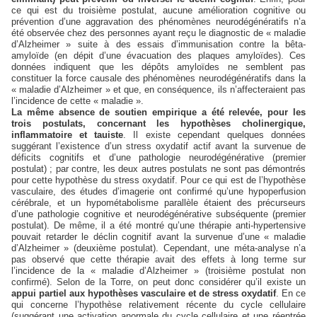
ce qui est du troisième postulat, aucune amélioration cognitive ou
prévention d’une aggravation des phénomènes neurodégénératifs n’a
été observée chez des personnes ayant reçu le diagnostic de « maladie
d’Alzheimer » suite à des essais d’immunisation contre la bêta-
amyloïde (en dépit d’une évacuation des plaques amyloïdes). Ces
données indiquent que les dépôts amyloïdes ne semblent pas
constituer la force causale des phénomènes neurodégénératifs dans la
« maladie d’Alzheimer » et que, en conséquence, ils n’affecteraient pas
l’incidence de cette « maladie ».
La même absence de soutien empirique a été relevée, pour les
trois postulats, concernant les hypothèses cholinergique,
inflammatoire et tauiste
. Il existe cependant quelques données
suggérant l’existence d’un stress oxydatif actif avant la survenue de
déficits cognitifs et d’une pathologie neurodégénérative (premier
postulat) ; par contre, les deux autres postulats ne sont pas démontrés
pour cette hypothèse du stress oxydatif. Pour ce qui est de l’hypothèse
vasculaire, des études d’imagerie ont confirmé qu’une hypoperfusion
cérébrale, et un hypométabolisme parallèle étaient des précurseurs
d’une pathologie cognitive et neurodégénérative subséquente (premier
postulat). De même, il a été montré qu’une thérapie anti-hypertensive
pouvait retarder le déclin cognitif avant la survenue d’une « maladie
d’Alzheimer » (deuxième postulat). Cependant, une méta-analyse n’a
pas observé que cette thérapie avait des effets à long terme sur
l’incidence de la « maladie d’Alzheimer » (troisième postulat non
confirmé). Selon de la Torre, on peut donc considérer qu’il existe un
appui partiel aux hypothèses vasculaire et de stress oxydatif
. En ce
qui concerne l’hypothèse relativement récente du cycle cellulaire
(suggérant une activation anormale du cycle cellulaire et une réentrée