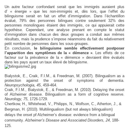
Un autre facteur confondant serait que les immigrés auraient plus
d’ « énergie » que les non-immigrés et, dès lors, que l’effet du
bilinguisme serait en fait un effet d’immigration. Dans l’échantillon
évalué, 79% des personnes bilingues contre seulement 32% des
personnes monolingues étaient des immigrés, ce qui appuierait cette
hypothèse. Cependant, une analyse prenant en compte le statut
d’immigration dans chacun des deux groupes a conduit aux mêmes
résultats, mais la prudence s’impose néanmoins du fait du relativement
petit nombre de personnes dans les sous-groupes.
En conclusion,
le bilinguisme semble effectivement postposer
l’apparition des symptômes de la « démence »
. Les effets de ce
facteur sur la prévalence de la « démence » devraient être évalués
dans les pays ayant un taux élevé de bilinguisme.
Bialystok, E., Craik, F.I.M., & Freedman, M. (2007).
Bilingualism as a
protection against the onset of symptoms of dementia.
Ne
uropsychologia, 45
, 459-464.
Craik, F.I.M., Bialystok, E., & Freedman, M. (2010). Delaying the onset
of Alzheimer disease. Bilingualism as a form of cognitive reserve.
Neurology, 75
, 1726-1729.
Chertkow, H., Whitehead, V., Philipps, N., Wolfson, C., Atherton, J., &
Bergman, H. (2010). Multilingualism (but not always bilingualism)
delays the onset pf Alzheimer’s disease: evidence from a bilingual
community.
Alzheimer’s Disease and Associated Disorders, 24
, 188-
125.