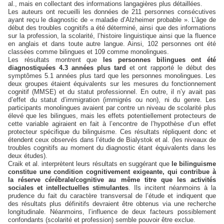
al., mais en collectant des informations langagières plus détaillées.
Les auteurs ont recueilli les données de 211 personnes consécutives
ayant reçu le diagnostic de « maladie d’Alzheimer probable ». L’âge de
début des troubles cognitifs a été déterminé, ainsi que des informations
sur la profession, la scolarité, l’histoire linguistique ainsi que la fluence
en anglais et dans toute autre langue. Ainsi, 102 personnes ont été
classées comme bilingues et 109 comme monolingues.
Les résultats montrent que
les personnes bilingues ont été
diagnostiquées 4.3 années plus tard
et ont rapporté le début des
symptômes 5.1 années plus tard que les personnes monolingues. Les
deux groupes étaient équivalents sur les mesures du fonctionnement
cognitif (MMSE) et du statut professionnel. En outre, il n’y avait pas
d’effet du statut d’immigration (immigrés ou non), ni du genre. Les
participants monolingues avaient par contre un niveau de scolarité plus
élevé que les bilingues, mais les effets potentiellement protecteurs de
cette variable agiraient en fait à l’encontre de l’hypothèse d’un effet
protecteur spécifique du bilinguisme. Ces résultats répliquent donc et
étendent ceux observés dans l’étude de Bialystok et al. (les niveaux de
troubles cognitifs au moment du diagnostic étant équivalents dans les
deux études).
Craik et al. interprètent leurs résultats en suggérant que
le bilinguisme
constitue une condition cognitivement exigeante, qui contribue à
la réserve cérébrale/cognitive au même titre que les activités
sociales et intellectuelles stimulantes
. Ils incitent néanmoins à la
prudence du fait du caractère transversal de l’étude et indiquent que
des résultats plus définitifs devraient être obtenus via une recherche
longitudinale. Néanmoins, l’influence de deux facteurs possiblement
confondants (scolarité et profession) semble pouvoir être exclue.