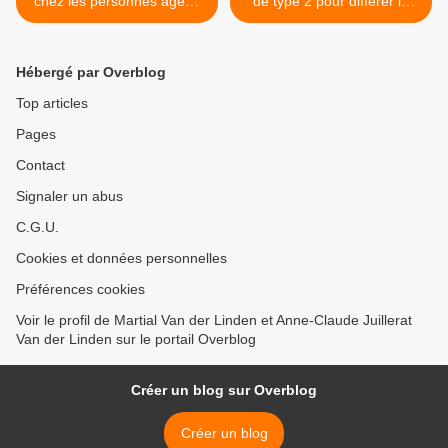
chez les personnes âgées
de type 2 pour différer la
présentant un vieillissement
«démence» : l’importance
cérébral/cognitif
d’une approche globale >
problématique (une «
Hébergé par Overblog
démence ») : un modèle
psychosocial
Top articles
Pages
Contact
Signaler un abus
C.G.U.
Cookies et données personnelles
Préférences cookies
Voir le profil de Martial Van der Linden et Anne-Claude Juillerat
Van der Linden sur le portail Overblog
Créer un blog sur Overblog
Créer un blog