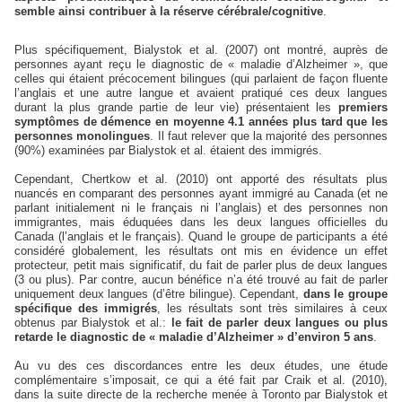
semble ainsi contribuer à la réserve cérébrale/cognitive
.
Plus spécifiquement,
Bialystok et al. (2007) ont montré, auprès de
personnes ayant reçu le diagnostic de « maladie d’Alzheimer », que
celles qui étaient précocement bilingues (qui parlaient de façon fluente
l’anglais et une autre langue et avaient pratiqué ces deux langues
durant la plus grande partie de leur vie) présentaient les
premiers
symptômes de démence en moyenne 4.1 années plus tard que les
personnes monolingues
. Il faut relever que la majorité des personnes
(90%) examinées par Bialystok et al. étaient des immigrés.
Cependant, Chertkow et al. (2010) ont apporté des résultats plus
nuancés en comparant des personnes ayant immigré au Canada (et ne
parlant initialement ni le français ni l’anglais) et des personnes non
immigrantes, mais éduquées dans les deux langues officielles du
Canada (l’anglais et le français).
Quand le groupe de participants a été
considéré globalement, les résultats ont mis en évidence un effet
protecteur, petit mais significatif, du fait de parler plus de deux langues
(3 ou plus).
Par contre, aucun bénéfice n’a été trouvé au fait de parler
uniquement deux langues (d’être bilingue). Cependant,
dans le groupe
spécifique des immigrés
, les résultats sont très similaires à ceux
obtenus par Bialystok et al.:
le fait de parler deux langues ou plus
retarde le diagnostic de « maladie d’Alzheimer » d’environ 5 ans
.
Au vu des ces discordances entre les deux études, une étude
complémentaire s’imposait, ce qui a été fait par Craik et al. (2010),
dans la suite directe de la recherche menée à Toronto par Bialystok et