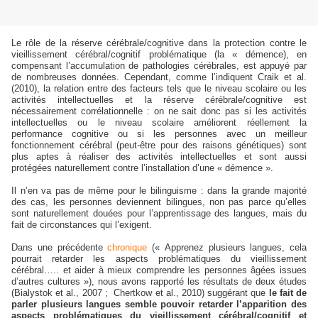
Le rôle de la réserve cérébrale/cognitive dans la protection contre le
vieillissement cérébral/cognitif problématique (la « démence), en
compensant l’accumulation de pathologies cérébrales, est appuyé par
de nombreuses données. Cependant, comme l’indiquent Craik et al.
(2010), la relation entre des facteurs tels que le niveau scolaire ou les
activités intellectuelles et la réserve cérébrale/cognitive est
nécessairement corrélationnelle : on ne sait donc pas si les activités
intellectuelles ou le niveau scolaire améliorent réellement la
performance cognitive ou si les personnes avec un meilleur
fonctionnement cérébral (peut-être pour des raisons génétiques) sont
plus aptes à réaliser des activités intellectuelles et sont aussi
protégées naturellement contre l’installation d’une « démence ».
Il n’en va pas de même pour le bilinguisme : dans la grande majorité
des cas, les personnes deviennent bilingues, non pas parce qu’elles
sont naturellement douées pour l’apprentissage des langues, mais du
fait de circonstances qui l’exigent.
Dans une précédente
chronique
(« Apprenez plusieurs langues, cela
pourrait retarder les aspects problématiques du vieillissement
cérébral….. et aider à mieux comprendre les personnes âgées issues
d’autres cultures »), nous avons rapporté les résultats de deux études
(
Bialystok et al., 2007 ;
Chertkow et al., 2010)
suggérant que
le fait de
parler plusieurs langues semble pouvoir retarder l’apparition des
aspects problématiques du vieillissement cérébral/cognitif et