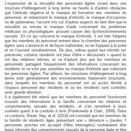
L’expression de la sexualité des personnes âgées vivant dans une
structure d’hébergement à long terme se heurte à d’autres obstacles
que l’attitude négative et le manque de formation des membres du
personnel, et notamment le manque d’intimité, le manque d’occasions
ou de partenaires, l’accent mis sur d’autres aspects du bien être que la
sexualité ou encore le manque d’aide concernant les problèmes
médicaux ou physiologiques pouvant causer des dysfonctionnements
sexuels. En ce qui concerne le manque d’intimité, il est très fréquent
que les membres du personnel entrent dans la chambre des personnes
âgées sans s’annoncer et de façon inattendue, ou en frappant à la porte
et en l’ouvrant simultanément. De plus, même quand leur intimité est
préservée, certains résidents ont peur d’être « découverts » quand ils
ont des relations intimes, et ce d’autant plus que les membres du
personnels partagent fréquemment des informations concernant les
résidents et ne sont pas sensibles au manque d’intimité que subissent
les personnes âgées. Par ailleurs, les structures d’hébergement à long
terme sont généralement des environnements hautement structurés,
dans lesquels les membres du personnel ont un accès illimité à
l’espace personnel des résidents et où les résidents sont contrôlés
avec grande attention.
Il a également été relevé que les membres du personnel fournissent
souvent des informations à la famille concernant les relations et
comportements sexuels des résidents, et s’en remettent à leurs
souhaits quant à la conduite à tenir (Frankowski & Clark, 2009). Dans
ce contexte, Bauer, Nay, et al. (2014) ont constaté que les membres de
la famille de résidents âgés présentant une « démence » (seules 7
personnes proches ont accepté d’être interrogées) souhaitaient être
tenus informés des comportements sexuels de la personne âgée et être