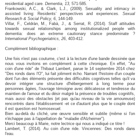
residential aged care.
Dementia, 13,
571-585.
Frankowski, A.C., & Clark, L.J., (2009). Sexuality and intimacy in
assisted living: Residents’ perspectives and experiences.
Sexual
Research & Social Policy, 6
, 144-149.
Villar, F., Celdràn, M., Fabà, J., & Serrat, R. (2014). Staff attitudes
towards sexual relationships among institutionalized people with
dementia: does an extreme cautionary stance predominate ?
International Psychogeriatrics, 26
, 403-412.
Complément bibliographique :
Une fois n'est pas coutume, c'est à la lecture d'une bande dessinée que
nous vous invitons en complément à cette chronique. En effet, "Au
coin d'une ride" de Thibaut Lambert, parue le 14 septembre 2014 chez
"Des ronds dans l'O", lui fait joliment écho. Narrant l'histoire d'un couple
dont l'un des éléments présente des difficultés cognitives telles qu'il va
devoir intégrer une structure d'hébergement à long terme pour
personnes âgées, l'ouvrage témoigne avec délicatesse et tendresse du
maintien de l'amour et du désir malgré la présence de troubles cognitifs,
mais aussi des obstacles (et pas qu'au niveau de la vie amoureuse)
rencontrés dans l'établissement -et ce d'autant plus que le couple dont
il est question est homosexuel.
Bien au-delà du cliché, une œuvre sensible et subtile (même si l'on
n'échappe pas à l'appellation de "maladie d'Alzheimer").
Merci beaucoup à Marie, notre lectrice qui nous a indiqué ce titre !
Lambert, T. (2014). Au coin d'une ride. Vincennes: Des ronds dans
l'eau.