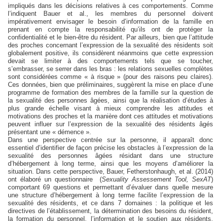
impliqués dans les décisions relatives à ces comportements. Comme
l’indiquent Bauer et al., les membres du personnel doivent
impérativement envisager le besoin d’information de la famille en
prenant en compte la responsabilité qu’ils ont de protéger la
confidentialité et le bien-être du résident. Par ailleurs, bien que l’attitude
des proches concernant l’expression de la sexualité des résidents soit
globalement positive, ils considèrent néanmoins que cette expression
devait se limiter à des comportements tels que se toucher,
s’embrasser, se serrer dans les bras : les relations sexuelles complètes
sont considérées comme « à risque » (pour des raisons peu claires).
Ces données, bien que préliminaires, suggèrent la mise en place d’une
programme de formation des membres de la famille sur la question de
la sexualité des personnes âgées, ainsi que la réalisation d’études à
plus grande échelle visant à mieux comprendre les attitudes et
motivations des proches et la manière dont ces attitudes et motivations
peuvent influer sur l’expression de la sexualité des résidents âgés
présentant une « démence ».
Dans une perspective centrée sur la personne, il apparaît donc
essentiel d’identifier de façon précise les obstacles à l’expression de la
sexualité des personnes âgées résidant dans une structure
d’hébergement à long terme, ainsi que les moyens d’améliorer la
situation. Dans cette perspective, Bauer, Fetherstonhaugh, et al. (2014)
ont élaboré un questionnaire
(
Sexuality Assessement Tool, SexAT
)
comportant 69 questions et permettant d’évaluer dans quelle mesure
une structure d’hébergement à long terme facilite l’expression de la
sexualité des résidents, et ce dans 7 domaines : la politique et les
directives de l’établissement, la détermination des besoins du résident,
la formation du personnel, l’information et le soutien aux résidents,