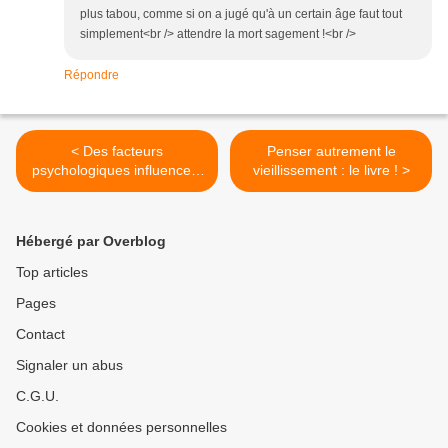
plus tabou, comme si on a jugé qu'à un certain âge faut tout
simplement<br /> attendre la mort sagement !<br />
Répondre
< Des facteurs
Penser autrement le
psychologiques influencent
vieillissement : le livre ! >
le risque de développement
d’un vieillissement cérébral
et cognitif problématique
Hébergé par Overblog
(de « démence ») : de
nouvelles données en
Top articles
témoignent !
Pages
Contact
Signaler un abus
C.G.U.
Cookies et données personnelles