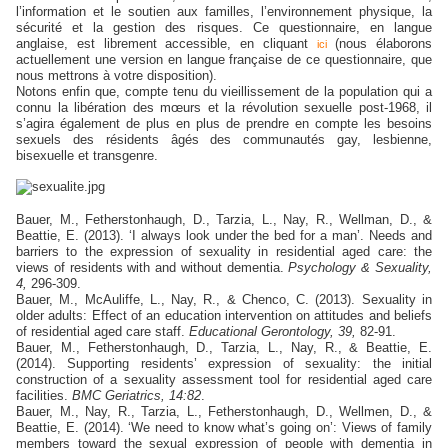
l’information et le soutien aux familles, l’environnement physique, la
sécurité et la gestion des risques. Ce questionnaire, en langue
anglaise, est librement accessible, en cliquant
(n
ous élaborons
ici
actuellement une version en langue française de ce questionnaire, que
nous mettrons à votre disposition).
Notons enfin que, compte tenu du vieillissement de la population qui a
connu la libération des mœurs et la révolution sexuelle post-1968, il
s’agira également de plus en plus de prendre en compte les besoins
sexuels des résidents âgés des communautés gay, lesbienne,
bisexuelle et transgenre.
Bauer, M., Fetherstonhaugh, D., Tarzia, L., Nay, R., Wellman, D., &
Beattie, E. (2013). ‘I always look under the bed for a man’. Needs and
barriers to the expression of sexuality in residential aged care: the
views of residents with and without dementia.
Psychology & Sexuality,
4,
296-309.
Bauer, M., McAuliffe, L., Nay, R., & Chenco, C. (2013). Sexuality in
older adults: Effect of an education intervention on attitudes and beliefs
of residential aged care staff.
Educational Gerontology, 39,
82-91.
Bauer, M., Fetherstonhaugh, D., Tarzia, L., Nay, R., & Beattie, E.
(2014). Supporting residents’ expression of sexuality: the initial
construction of a sexuality assessment tool for residential aged care
facilities.
BMC Geriatrics, 14:82
.
Bauer, M., Nay, R., Tarzia, L., Fetherstonhaugh, D., Wellmen, D., &
Beattie, E. (2014). ‘We need to know what’s going on’: Views of family
members toward the sexual expression of people with dementia in