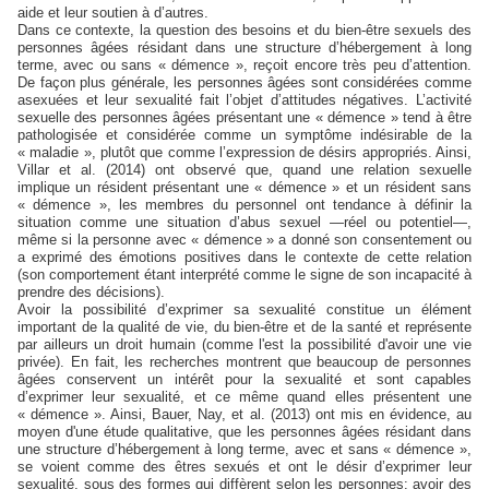
aide et leur soutien à d’autres.
Dans ce contexte, la question des besoins et du bien-être sexuels des
personnes âgées résidant dans une structure d’hébergement à long
terme, avec ou sans « démence », reçoit encore très peu d’attention.
De façon plus générale, les personnes âgées sont considérées comme
asexuées et leur sexualité fait l’objet d’attitudes négatives. L’activité
sexuelle des personnes âgées présentant une « démence » tend à être
pathologisée et considérée comme un symptôme indésirable de la
« maladie », plutôt que comme l’expression de désirs appropriés. Ainsi,
Villar et al. (2014) ont observé que, quand une relation sexuelle
implique un résident présentant une « démence » et un résident sans
« démence », les membres du personnel ont tendance à définir la
situation comme une situation d’abus sexuel —réel ou potentiel—,
même si la personne avec « démence » a donné son consentement ou
a exprimé des émotions positives dans le contexte de cette relation
(son comportement étant interprété comme le signe de son incapacité à
prendre des décisions).
Avoir la possibilité d’exprimer sa sexualité constitue un élément
important de la qualité de vie, du bien-être et de la santé et représente
par ailleurs un droit humain (comme l'est la possibilité d'avoir une vie
privée). En fait, les recherches montrent que beaucoup de personnes
âgées conservent un intérêt pour la sexualité et sont capables
d’exprimer leur sexualité, et ce même quand elles présentent une
« démence ». Ainsi, Bauer, Nay, et al. (2013) ont mis en évidence, au
moyen d'une étude qualitative, que les personnes âgées résidant dans
une structure d’hébergement à long terme, avec et sans « démence »,
se voient comme des êtres sexués et ont le désir d’exprimer leur
sexualité, sous des formes qui diffèrent selon les personnes: avoir des