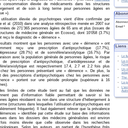
Proc
 consommation élevée de médicaments dans les structures
ergement et de soin à long terme pour personnes âgées en
ue »).
Abonn
 utilisation élevée de psychotropes vient d’être confirmée par
Abonnez-v
e et al. (2010) dans une analyse rétrospective menée en 2007 sur
Email
onnées de 271’365 personnes âgées de 65 ans et plus (issues de
tructures de médecine générale en Ecosse), dont 10’058 (3.7%)
t reçu le diagnostic de « démence ».
ésultats montrent que les personnes avec une « démence » ont
Liens
emment reçu une prescription d’antipsychotique (17.7%),
idépresseur (28.7%) et de somnifère/anxiolytique (16.7%). Par
Le l
raison avec la population générale de personnes âgées, le risque
La co
if de prescription d’antipsychotique, d’antidépresseur et de
(One
fère/anxiolytique est respectivement 17.4, 2.7 et 2.2 fois plus
Un n
 chez les personnes présentant une « démence ». De plus, la
adap
rt des prescriptions d’antipsychotiques chez les personnes avec
The 
ence » portent sur une période prolongée (supérieure à 16
La p
nes).
L'ass
es limites de cette étude tient au fait que les données ne
Autr
ennent pas d’information fiable permettant de savoir si les
nnes âgées résidaient ou non dans une structure d’hébergement à
erme (structures dans lesquelles l’utilisation d’antipsychotiques est
ulièrement fréquente). Il faut également relever que la prévalence
démences » identifiée par cette étude sur base des informations
nues dans les dossiers des médecins généralistes est environ
fois moins élevée que celle observée dans les recherches
miologiques. Selon les auteurs, en partant de l’hypothèse (très