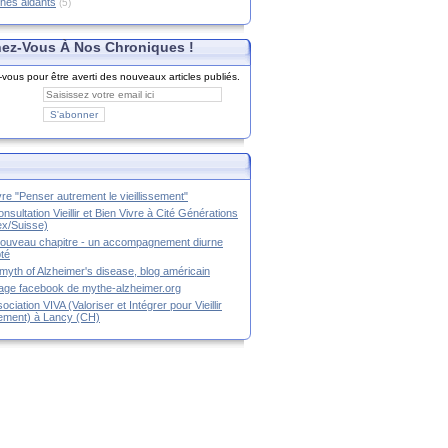
hes aidants
(5)
ez-Vous À Nos Chroniques !
ous pour être averti des nouveaux articles publiés.
ivre "Penser autrement le vieillissement"
nsultation Vieillir et Bien Vivre à Cité Générations
x/Suisse)
ouveau chapitre - un accompagnement diurne
té
myth of Alzheimer's disease, blog américain
age facebook de mythe-alzheimer.org
ociation VIVA (Valoriser et Intégrer pour Vieillir
ement) à Lancy (CH)