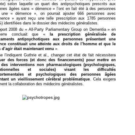
nte) selon laquelle un quart des antipsychotiques prescrits aux
nnes âgées sans « démence » l’ont en fait été à des personnes
 une « démence », on pourrait ajouter 666 personnes avec
ence » ayant reçu une telle prescription aux 1785 personnes
) identifiées dans le dossier des médecins généralistes.
pport 2008 du « All-Party Parliamentary Group on Dementia » en
eterre concluait que «
la prescription généralisée de
caments antipsychotiques aux personnes présentant une
ce constituait une atteinte aux droits de l’homme et que le
 d’agir était maintenant venu
».
l’indiquent Guthrie et al., changer cet état de fait nécessitera
ouer des forces (et donc des financements) pour mettre en
 des interventions non pharmacologiques (psychologiques,
itutionnelles et sociales) visant les difficultés
ortementales et psychologiques des personnes âgées
ntant un vieillissement cérébral problématique
. Cela exigera
ent la collaboration des médecins généralistes.