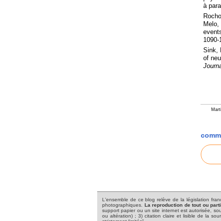
à para
Rocho
Melo,
events
1090-
Sink, 
of neu
Journa
Mart
comme
L'ensemble de ce blog relève de la législation frança
photographiques.
La reproduction de tout ou part
support papier ou un site internet est autorisée, sou
ou altération) ; 3) citation claire et lisible de la