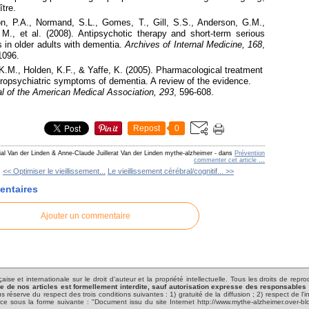
ître.
n, P.A., Normand, S.L., Gomes, T., Gill, S.S., Anderson, G.M.,
 M., et al.
(2008). Antipsychotic therapy and short-term serious
 in older adults with dementia.
Archives of Internal Medicine, 168
,
1096.
K.M., Holden, K.F., & Yaffe, K. (2005). Pharmacological treatment
ropsychiatric symptoms of dementia. A review of the evidence.
l of the American Medical Association, 293
, 596-608.
Repost
0
ial Van der Linden & Anne-Claude Juillerat Van der Linden mythe-alzheimer
-
dans
Prévention
commenter cet article
…
<< Optimiser le vieillissement...
Le vieillissement cérébral/cognitif... >>
ntaires
Ajouter un commentaire
ise et internationale sur le droit d'auteur et la propriété intellectuelle. Tous les droits de rep
ie de nos articles est formellement interdite, sauf autorisation expresse des responsables
s réserve du respect des trois conditions suivantes : 1) gratuité de la diffusion ; 2) respect de l
 source sous la forme suivante : "Document issu du site Internet http://www.mythe-alzheimer.over-