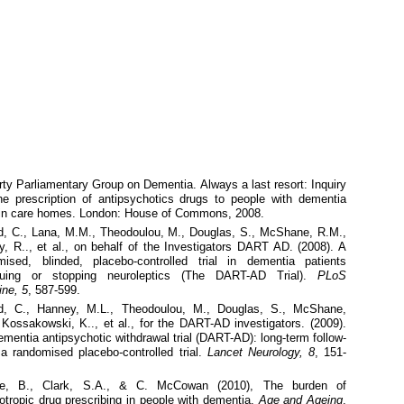
rty Parliamentary Group on Dementia. Always a last resort: Inquiry
the prescription of antipsychotics drugs to people with dementia
g in care homes. London: House of Commons, 2008.
rd, C., Lana, M.M., Theodoulou, M., Douglas, S., McShane, R.M.,
, R.., et al., on behalf of the Investigators DART AD. (2008). A
mised, blinded, placebo-controlled trial in dementia patients
nuing or stopping neuroleptics (The DART-AD Trial).
PLoS
ine, 5
, 587-599.
rd, C., Hanney, M.L., Theodoulou, M., Douglas, S., McShane,
Kossakowski, K.., et al., for the DART-AD investigators. (2009).
mentia antipsychotic withdrawal trial (DART-AD): long-term follow-
 a randomised placebo-controlled trial.
Lancet Neurology, 8
, 151-
ie, B., Clark, S.A., & C. McCowan (2010), The burden of
tropic drug prescribing in people with dementia.
Age and Ageing
,