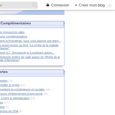
Connexion
+
Créer mon blog
 Complémentaires
es ressources utiles
ures complémentaires
me la Présidente, nous vous faisons une lettre...
e avant-propos au livre "Le mythe de la maladie
zheimer"
nse à C. Derouesné et à quelques autres...
émission entière de radio autour du "Mythe de la
die d'Alzheimer"
ories
ention
(70)
thifier le mythe
(61)
rventions psychologiques et sociales
(49)
ctures d'hébergement à long terme
(31)
 contre la stigmatisation
(23)
ias
(17)
tions
(7)
échos de VIVA
(6)