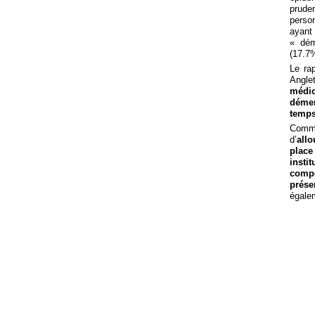
prude
perso
ayant
« dém
(17.7%
Le ra
Angl
médi
démen
temps
Comme 
d’
all
place
inst
comp
prése
égalem