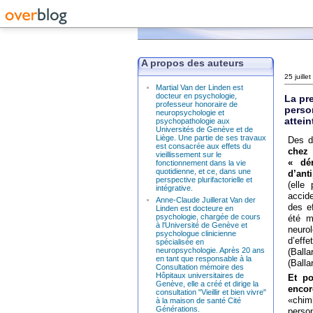
A propos des auteurs
25 juille
Martial Van der Linden est
docteur en psychologie,
La pr
professeur honoraire de
perso
neuropsychologie et
attein
psychopathologie aux
Universités de Genève et de
Liège. Une partie de ses travaux
Des d
est consacrée aux effets du
chez
vieillissement sur le
« dé
fonctionnement dans la vie
quotidienne, et ce, dans une
d’anti
perspective plurifactorielle et
(elle
intégrative.
accid
Anne-Claude Juillerat Van der
des ef
Linden est docteure en
psychologie, chargée de cours
été m
à l'Université de Genève et
neurol
psychologue clinicienne
d’eff
spécialisée en
neuropsychologie. Après 20 ans
(Balla
en tant que responsable à la
(Balla
Consultation mémoire des
Hôpitaux universitaires de
Et po
Genève, elle a créé et dirige la
enco
consultation "Vieillir et bien vivre"
«chim
à la maison de santé Cité
Générations.
perso