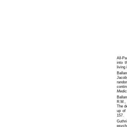
All-Pa
into 
livin
Balla
Jacoby
rando
conti
Medic
Balla
R.M., 
The de
up of
157.
Guthr
psycho