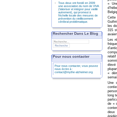
Tous deux ont fondé en 2009
« Une
une association du nom de VIVA
d’héb
(Valoriser et intégrer pour vieillir
Belgiq
autrement), qui promeut à
l'échelle locale des mesures de
Cette
prévention du vieillissement
Guthri
cérébral problématique.
les d
315 s
Rechercher Dans Le Blog
avaien
Les r
fréqu
d’ant
compa
Pour nous contacter
relat
somni
élevé
Pour nous contacter, vous pouvez
plupa
nous écrire à :
contact@mythe-alzheimer.org
« dém
semai
Une d
conti
perso
long t
partic
de « 
conte
deux 
épidé