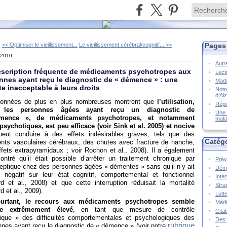
<< Optimiser le vieillissement...
Le vieillissement cérébral/cognitif... >>
Pages
t 2010
Autr
escription fréquente de médicaments psychotropes aux
Lect
nnes ayant reçu le diagnostic de « démence » : une
Mada
te inacceptable à leurs droits
Notr
d’Al
onnées de plus en plus nombreuses montrent que
l’utilisation,
Répo
 les personnes âgées ayant reçu un diagnostic de
Une 
mence », de médicaments psychotropes, et notamment
mala
psychotiques, est peu efficace (voir Sink et al. 2005) et nocive
 peut conduire à des effets indésirables graves, tels que des
Catég
ents vasculaires cérébraux, des chutes avec fracture de hanche,
fets extrapyramidaux ; voir Rochon et al., 2008). Il a également
ontré qu’il était possible d’arrêter un traitement chronique par
Prév
eptique chez des personnes âgées « démentes » sans qu’il n’y ait
Démy
et négatif sur leur état cognitif, comportemental et fonctionnel
Inte
rd et al., 2008) et que cette interruption réduisait la mortalité
Stru
rd et al., 2009).
Lutte
urtant, le recours aux médicaments psychotropes semble
Méd
re extrêmement élevé
, en tant que mesure de contrôle
Cita
ique » des difficultés comportementales et psychologiques des
Des 
rubrique
nnes ayant reçu le diagnostic de « démence » (voir notre