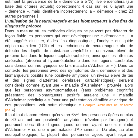
estimant la prévalence de la « démence à 6 %), il/elle identifiera (sur
base des critères actuels) correctement 4 cas sur les 6 ayant une
« démence », mais identifiera incorrectement la « démence » chez 23
autres personnes !
L’utilisation de la neuroimagerie et des biomarqueurs à des fins de
diagnostic précoce
Dans la mesure où les méthodes cliniques ne peuvent pas détecter de
façon fiable les personnes qui vont développer une « démence », il a
été suggéré d’utiliser, à des fins diagnostiques, l’analyse du liquide
céphalo-rachidien (LCR) et les techniques de neuroimagerie afin de
détecter les dépôts de substance amyloïde et un niveau élevé de
protéine tau dans le liquide céphalo-rachidien, ainsi que les atteintes
cérébrales (atrophie et hypométabolisme dans les régions cérébrales
considérées comme typiques de la « maladie d’Alzheimer » ). Dans ce
contexte, les personnes avec des symptômes de « démence » et des
biomarqueurs positifs (une positivité amyloïde, un niveau élevé de tau
et des signes d’atteintes cérébrales caractéristiques) seraient
considérés comme ayant une « maladie d’Alzheimer » prouvée, alors
que les personnes asymptomatiques (sans problèmes cognitifs)
présentant des biomarqueurs positifs auraient une « maladie
d’Alzheimer préclinique » (pour une présentation détaillée et critique de
ces propositions, voir notre chronique «
L’empire Alzheimer ne désarme
»).
pas
Il faut tout d’abord relever qu’environ 65% des personnes âgées de plus
de 80 ans ont une positivité amyloïde (révélée par l’imagerie) et
pourraient donc être diagnostiquées comme ayant une « maladie
d’Alzheimer » ou une « pré-maladie d’Alzheimer ». De plus, au plan
neuropathologique, la plupart des personnes âgées ayant reçu un