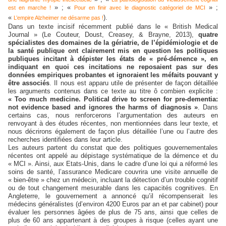
» ; «
» ;
est en marche !
Pour en finir avec le diagnostic catégoriel de MCI
«
).
L’empire Alzheimer ne désarme pas !
Dans un texte incisif récemment publié dans le « British Medical
Journal » (Le Couteur, Doust, Creasey, & Brayne, 2013),
quatre
spécialistes des domaines de la gériatrie, de l’épidémiologie et de
la santé publique ont clairement mis en question les politiques
publiques incitant à dépister les états de « pré-démence », en
indiquant en quoi ces incitations ne reposaient pas sur des
données empiriques probantes et ignoraient les méfaits pouvant y
être associés
. Il nous est apparu utile de présenter de façon détaillée
les arguments contenus dans ce texte au titre ô combien explicite :
« Too much medicine.
Political drive to screen for pre-dementia:
not evidence based and ignores the harms of diagnosis »
.
Dans
certains cas, nous renforcerons l’argumentation des auteurs en
renvoyant à des études récentes, non mentionnées dans leur texte, et
nous décrirons également de façon plus détaillée l’une ou l’autre des
recherches identifiées dans leur article.
Les auteurs partent du constat que des politiques gouvernementales
récentes ont appelé au dépistage systématique de la démence et du
« MCI ». Ainsi, aux Etats-Unis, dans le cadre d’une loi qui a réformé les
soins de santé, l’assurance Medicare couvrira une visite annuelle de
« bien-être » chez un médecin, incluant la détection d’un trouble cognitif
ou de tout changement mesurable dans les capacités cognitives. En
Angleterre, le gouvernement a annoncé qu’il récompenserait les
médecins généralistes (d’environ 4200 Euros par an et par cabinet) pour
évaluer les personnes âgées de plus de 75 ans, ainsi que celles de
plus de 60 ans appartenant à des groupes à risque (celles ayant une