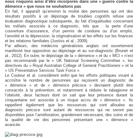
nous risquons ainsi d’être incorporés dans une « guerre contre la
démence » que nous ne souhaitons pas
.
En fait, il apparaît qu’environ la moitié des personnes qui ont des
résultats positifs à un dépistage de troubles cognitifs refuse une
évaluation diagnostique subséquente, du fait d’inquiétudes concernant
les méfaits associés à ce diagnostic, tels que : la perte d’une
couverture d’assurance, d’un permis de conduire ou d’un emploi,
l’anxiété et la dépression, la stigmatisation et les effets sur les finances
et les relations familiales (Justiss et al., 2009).
Par ailleurs, des médecins généralistes anglais ont ouvertement
manifesté leur opposition au dépistage et au sur-diagnostic (Brunet et
al., 2012). En outre, le dépistage de la « démence » et du « MCI » n’est
pas recommandé par le « UK National Screening Committee », les
directives du « Royal Australian College of General Practitioners » et la
« US Preventative Services Task Force ».
Le Couteur et al. considèrent enfin que les efforts politiques visant à
accroître le nombre de personnes qui reçoivent un diagnostic de
« démence » et de « démence précoce » devraient plutôt être
consacrés à la prévention, et notamment à réduire le tabagisme et
l’obésité, deux facteurs dont on sait que leur présence durant la
cinquantaine est associée à un risque accru de « démence ». Ils
rappellent également que les ressources qui sont allouées au
diagnostic précoce sont autant de ressources qui ne seront pas
disponibles pour l’amélioration, grandement nécessaire, des soins et de
la qualité de vie des personnes présentant une « démence »
avancée.