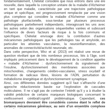
fondamentalement, Chételat considère que nous entrons dans une ère
nouvelle, dans laquelle la conception unitaire de la maladie d’Alzheimer
en tant que maladie, caractérisée par une trajectoire pathologique
unique et spécifique, est progressivement remplacée par une vision
plus complexe qui considère la maladie d’Alzheimer comme une
pathologie plurifactorielle, sous-tendue par plusieurs processus
pathologiques partiellement indépendants, interagissant les uns avec
les autres selon des organisations séquentielles variées et subissant
l’influence de divers facteurs de risque à la fois communs et
spécifiques. Chételat envisage donc la contribution d’autres
mécanismes pathologiques que les pathologies tau et amyloïde, en
particulier les atteintes vasculaires, la neuroinflammation, des
anomalies de connectivité/activité neuronale, etc.
Dans cette perspective, Wirz et al. (2013) ont réalisé une revue de
question révélant que de très nombreux processus, liés à l’âge, sont
impliqués précocement dans le développement de la condition appelée
« maladie d’Alzheimer : dysfonctionnement du signalement de
l’insuline, dysfonctionnement des membranes associées aux
mitochondries, changements cérébro-vasculaires, stress oxydatif et
formation de radicaux libres, lésions de l’ADN, perturbation du
métabolisme énergétique et dysfonctionnement synaptique.
Ainsi, ces différentes données suggèrent qu’il faut s’affranchir d’une
approche réductionniste basée sur l’exploration de cascades
moléculaires. Il ne s’agit pas de contester l’intérêt qu’il y a à étudier la
validité prédictive de certains marqueurs biologiques concernant le
vieillissement cérébral/cognitif problématique. Cependant,
ces
biomarqueurs devraient être considérés comme étant le reflet de
certains mécanismes généraux, au sein d’un ensemble complexe