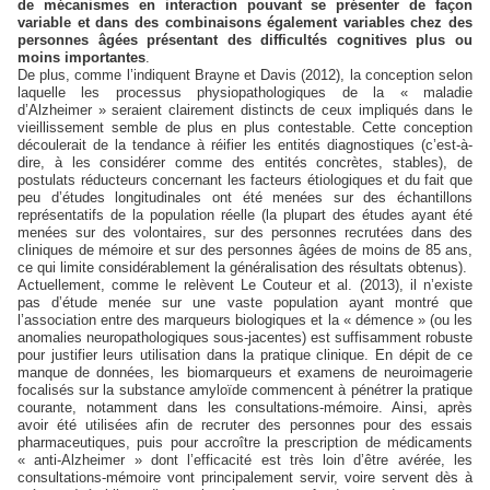
de mécanismes en interaction pouvant se présenter de façon
variable et dans des combinaisons également variables chez des
personnes âgées présentant des difficultés cognitives plus ou
moins importantes
.
De plus, comme l’indiquent Brayne et Davis (2012), la conception selon
laquelle les processus physiopathologiques de la « maladie
d’Alzheimer » seraient clairement distincts de ceux impliqués dans le
vieillissement semble de plus en plus contestable. Cette conception
découlerait de la tendance à réifier les entités diagnostiques (c’est-à-
dire, à les considérer comme des entités concrètes, stables), de
postulats réducteurs concernant les facteurs étiologiques et du fait que
peu d’études longitudinales ont été menées sur des échantillons
représentatifs de la population réelle (la plupart des études ayant été
menées sur des volontaires, sur des personnes recrutées dans des
cliniques de mémoire et sur des personnes âgées de moins de 85 ans,
ce qui limite considérablement la généralisation des résultats obtenus).
Actuellement, comme le relèvent Le Couteur et al. (2013), il n’existe
pas d’étude menée sur une vaste population ayant montré que
l’association entre des marqueurs biologiques et la « démence » (ou les
anomalies neuropathologiques sous-jacentes) est suffisamment robuste
pour justifier leurs utilisation dans la pratique clinique. En dépit de ce
manque de données, les biomarqueurs et examens de neuroimagerie
focalisés sur la substance amyloïde commencent à pénétrer la pratique
courante, notamment dans les consultations-mémoire. Ainsi, après
avoir été utilisées afin de recruter des personnes pour des essais
pharmaceutiques, puis pour accroître la prescription de médicaments
« anti-Alzheimer » dont l’efficacité est très loin d’être avérée, les
consultations-mémoire vont principalement servir, voire servent dès à