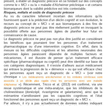
présent, à établir un diagnostic précoce en se fondant sur des concepts
comme le « MCI » ou la « maladie d’Alzheimer préclinique » et certains
biomarqueurs dont la validité prédictive est très contestable.
Risques, méfaits et coûts de diagnostic précoce
Au vu du caractère tellement incertain des informations qu’ils
fournissent quant à la prédiction d’un déclin cognitif et son évolution, le
recours au concept de « MCI » et aux biomarqueurs à des fins de
diagnostic précoce ne peut pas être réellement justifié en invoquant la
possibilité offerte aux personnes âgées de planifier leur futur en
connaissance de cause.
Le diagnostic précoce ne peut pas non plus être justifié en considérant
les bénéfices que pourraient tirer les personnes d’un traitement
pharmacologique ou d’une intervention cognitive. En effet, dans la
mesure où les difficultés cognitives et les atteintes neuronales des
personnes âgées paraissent dépendre de multiples facteurs et
mécanismes, il est illusoire de penser qu’un traitement efficace
spécifique (pharmacologique ou cognitif) peut être identifié sur base de
ces catégories diagnostiques. Il n’existe d’ailleurs aucun médicament
qui entrave la progression de la « démence » ou qui soit efficace chez
les personnes ayant reçu un diagnostic de « MCI » (voir notre
chronique «
Les médicaments anti-Alzheimer et les emboles cérébraux sont
associés à un déclin plus rapide chez les personnes avec une maladie
»). Récemment, Tricco et al. (2013) ont confirmé, via une
d’Alzheimer
revue systématique et une méta-analyse, que les inhibiteurs de la
cholinestérase (donézépil, rivastigmine et galantamine), ainsi que la
mémantine n’amélioraient pas les capacités cognitives et l’état
fonctionnel des personnes ayant reçu un diagnostic de « MCI ».
Par ailleurs, il n’y a pas actuellement de données solides indiquant