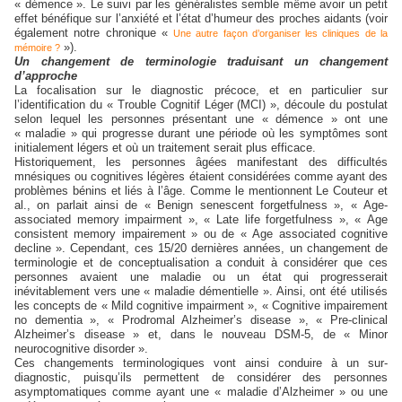
« démence ». Le suivi par les généralistes semble même avoir un petit
effet bénéfique sur l’anxiété et l’état d’humeur des proches aidants (voir
également notre chronique «
Une autre façon d’organiser les cliniques de la
»).
mémoire ?
Un changement de terminologie traduisant un changement
d’approche
La focalisation sur le diagnostic précoce, et en particulier sur
l’identification du « Trouble Cognitif Léger (MCI) », découle du postulat
selon lequel les personnes présentant une « démence » ont une
« maladie » qui progresse durant une période où les symptômes sont
initialement légers et où un traitement serait plus efficace.
Historiquement, les personnes âgées manifestant des difficultés
mnésiques ou cognitives légères étaient considérées comme ayant des
problèmes bénins et liés à l’âge. Comme le mentionnent Le Couteur et
al., on parlait ainsi de « Benign senescent forgetfulness », « Age-
associated memory impairment », « Late life forgetfulness », « Age
consistent memory impairement » ou de « Age associated cognitive
decline ». Cependant, ces 15/20 dernières années, un changement de
terminologie et de conceptualisation a conduit à considérer que ces
personnes avaient une maladie ou un état qui progresserait
inévitablement vers une « maladie démentielle ». Ainsi, ont été utilisés
les concepts de « Mild cognitive impairment », « Cognitive impairement
no dementia », « Prodromal Alzheimer’s disease », « Pre-clinical
Alzheimer’s disease » et, dans le nouveau DSM-5, de « Minor
neurocognitive disorder ».
Ces changements terminologiques vont ainsi conduire à un sur-
diagnostic, puisqu’ils permettent de considérer des personnes
asymptomatiques comme ayant une « maladie d’Alzheimer » ou une