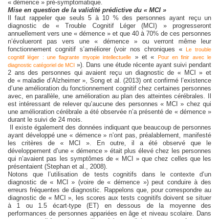
« démence » pré-symptomatique.
Mise en question de la validité prédictive du « MCI »
Il faut rappeler que seuls 5 à 10 % des personnes ayant reçu un
diagnostic de « Trouble Cognitif Léger (MCI) » progresseront
annuellement vers une « démence » et que 40 à 70% de ces personnes
n’évolueront pas vers une « démence » ou verront même leur
fonctionnement cognitif s’améliorer (voir nos chroniques «
Le trouble
» et «
cognitif léger : une flagrante myopie intellectuelle
Pour en finir avec le
»). Dans une étude récente ayant suivi pendant
diagnostic catégoriel de MCI
2 ans des personnes qui avaient reçu un diagnostic de « MCI » et
de « maladie d’Alzheimer », Song et al. (2013) ont confirmé l’existence
d’une amélioration du fonctionnement cognitif chez certaines personnes
avec, en parallèle, une amélioration au plan des atteintes cérébrales. Il
est intéressant de relever qu’aucune des personnes « MCI » chez qui
une amélioration cérébrale a été observée n’a présenté de « démence »
durant le suivi de 24 mois.
Il existe également des données indiquant que beaucoup de personnes
ayant développé une « démence » n’ont pas, préalablement, manifesté
les critères de « MCI ». En outre, il a été observé que le
développement d’une « démence » était plus élevé chez les personnes
qui n’avaient pas les symptômes de « MCI » que chez celles que les
présentaient (Stephan et al., 2008).
Notons que l’utilisation de tests cognitifs dans le contexte d’un
diagnostic de « MCI » (voire de « démence ») peut conduire à des
erreurs fréquentes de diagnostic. Rappelons que, pour correspondre au
diagnostic de « MCI », les scores aux tests cognitifs doivent se situer
à 1 ou 1.5 écart-type (ET) en dessous de la moyenne des
performances de personnes appariées en âge et niveau scolaire. Dans