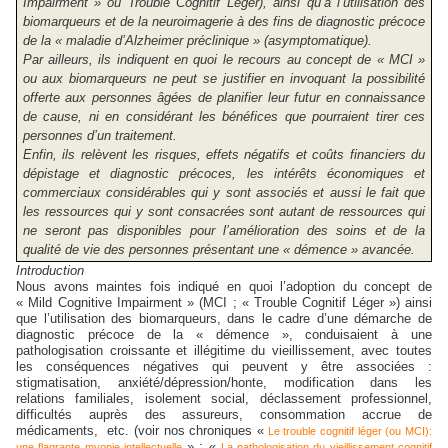
Impairment » ou Trouble Cognitif Léger), ainsi qu’à l’utilisation des
biomarqueurs et de la neuroimagerie à des fins de diagnostic précoce
de la « maladie d’Alzheimer préclinique » (asymptomatique).
Par ailleurs, ils indiquent en quoi le recours au concept de « MCI »
ou aux biomarqueurs ne peut se justifier en invoquant la possibilité
offerte aux personnes âgées de planifier leur futur en connaissance
de cause, ni en considérant les bénéfices que pourraient tirer ces
personnes d’un traitement.
Enfin, ils relèvent les risques, effets négatifs et coûts financiers du
dépistage et diagnostic précoces, les intérêts économiques et
commerciaux considérables qui y sont associés et aussi le fait que
les ressources qui y sont consacrées sont autant de ressources qui
ne seront pas disponibles pour l’amélioration des soins et de la
qualité de vie des personnes présentant une « démence » avancée.
Introduction
Nous avons maintes fois indiqué en quoi l’adoption du concept de
« Mild Cognitive Impairment » (MCI ; « Trouble Cognitif Léger ») ainsi
que l’utilisation des biomarqueurs, dans le cadre d’une démarche de
diagnostic précoce de la « démence », conduisaient à une
pathologisation croissante et illégitime du vieillissement, avec toutes
les conséquences négatives qui peuvent y être associées :
stigmatisation, anxiété/dépression/honte, modification dans les
relations familiales, isolement social, déclassement professionnel,
difficultés auprès des assureurs, consommation accrue de
médicaments, etc. (voir nos chroniques «
Le trouble cognitif léger (ou MCI):
» ; «
une flagrante myopie intellectuelle
La pathologisation du vieillissement cognitif