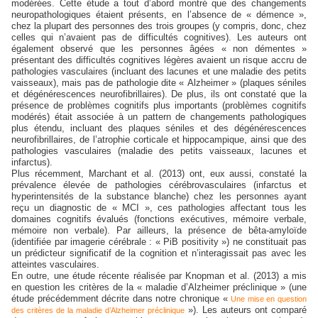
modérées. Cette étude a tout d’abord montré que des changements
neuropathologiques étaient présents, en l’absence de « démence »,
chez la plupart des personnes des trois groupes (y compris, donc, chez
celles qui n’avaient pas de difficultés cognitives). Les auteurs ont
également observé que les personnes âgées « non démentes »
présentant des difficultés cognitives légères avaient un risque accru de
pathologies vasculaires (incluant des lacunes et une maladie des petits
vaisseaux), mais pas de pathologie dite « Alzheimer » (plaques séniles
et dégénérescences neurofibrillaires). De plus, ils ont constaté que la
présence de problèmes cognitifs plus importants (problèmes cognitifs
modérés) était associée à un pattern de changements pathologiques
plus étendu, incluant des plaques séniles et des dégénérescences
neurofibrillaires, de l’atrophie corticale et hippocampique, ainsi que des
pathologies vasculaires (maladie des petits vaisseaux, lacunes et
infarctus).
Plus récemment, Marchant et al. (2013) ont, eux aussi, constaté la
prévalence élevée de pathologies cérébrovasculaires (infarctus et
hyperintensités de la substance blanche) chez les personnes ayant
reçu un diagnostic de « MCI », ces pathologies affectant tous les
domaines cognitifs évalués (fonctions exécutives, mémoire verbale,
mémoire non verbale). Par ailleurs, la présence de bêta-amyloïde
(identifiée par imagerie cérébrale : « PiB positivity ») ne constituait pas
un prédicteur significatif de la cognition et n’interagissait pas avec les
atteintes vasculaires.
En outre, une étude récente réalisée par Knopman et al. (2013) a mis
en question les critères de la « maladie d’Alzheimer préclinique » (une
étude précédemment décrite dans notre chronique «
Une mise en question
»). Les auteurs ont comparé
des critères de la maladie d’Alzheimer préclinique