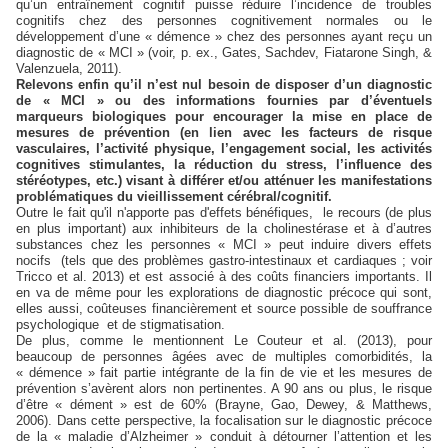
qu’un entraînement cognitif puisse réduire l’incidence de troubles
cognitifs chez des personnes cognitivement normales ou le
développement d’une « démence » chez des personnes ayant reçu un
diagnostic de « MCI » (voir, p. ex., Gates, Sachdev, Fiatarone Singh, &
Valenzuela, 2011).
Relevons enfin qu’il n’est nul besoin de disposer d’un diagnostic
de « MCI » ou des informations fournies par d’éventuels
marqueurs biologiques pour encourager la mise en place de
mesures de prévention (en lien avec les facteurs de risque
vasculaires, l’activité physique, l’engagement social, les activités
cognitives stimulantes, la réduction du stress, l’influence des
stéréotypes, etc.) visant à différer et/ou atténuer les manifestations
problématiques du vieillissement cérébral/cognitif.
Outre le fait qu'il n'apporte pas d'effets bénéfiques,
le recours (de plus
en plus important) aux inhibiteurs de la cholinestérase et à d’autres
substances chez les personnes « MCI » peut induire divers effets
nocifs
(tels que des problèmes gastro-intestinaux et cardiaques ; voir
Tricco et al. 2013) et est associé à des coûts financiers importants. Il
en va de même pour les explorations de diagnostic précoce qui sont,
elles aussi, coûteuses financièrement et source possible de souffrance
psychologique
et de stigmatisation.
De plus, comme le mentionnent Le Couteur et al. (2013), pour
beaucoup de personnes âgées avec de multiples comorbidités, la
« démence » fait partie intégrante de la fin de vie et les mesures de
prévention s’avèrent alors non pertinentes. A 90 ans ou plus, le risque
d’être « dément » est de 60% (Brayne, Gao, Dewey, & Matthews,
2006). Dans cette perspective, la focalisation sur le diagnostic précoce
de la « maladie d’Alzheimer » conduit à détourner l’attention et les