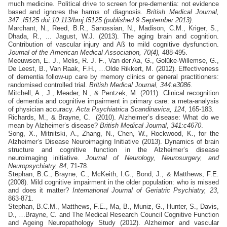
much medicine. Political drive to screen for pre-dementia: not evidence
based and ignores the harms of diagnosis.
British Medical Journal,
347 :f5125 doi:10.113/bmj.f5125 (published 9 September 2013)
.
Marchant, N., Reed, B.R., Sanossian, N., Madison, C.M., Kriger, S.,
Dhada, R.,
...
Jagust, W.J. (2013). The aging brain and cognition.
Contribution of vascular injury and Aß to mild cognitive dysfunction.
.
Journal of the American Medical Association, 70(4),
488-495
Meeuwsen, E. J., Melis, R. J. F., Van der Aa, G., Golüke-Willemse, G.,
De Leest, B.,
Van Raak, F.H.,
…Olde Rikkert, M. (2012). Effectiveness
of dementia follow-up care by memory clinics or general practitioners:
randomised controlled trial.
British Medical Journal, 344:e3086
.
Mitchell, A., J., Meader, N., & Pentzek, M. (2011). Clinical recognition
of dementia and cognitive impairment in primary care: a meta-analysis
of physician accuracy.
Acta Psychiatrica Scandinavica, 124
, 165-183.
Richards, M., & Brayne, C. (2010). Alzheimer’s disease: What do we
mean by Alzheimer’s disease?
British Medical Journal
,
341:c4670
.
Song, X., Mitnitski, A., Zhang, N., Chen, W., Rockwood, K., for the
Alzheimer’s Disease Neuroimaging Initiative (2013). Dynamics of brain
structure and cognitive function in the Alzheimer’s disease
neuroimaging initiative.
Journal of Neurology, Neurosurgery, and
Neuropsychiatry, 84
, 71-78.
Stephan, B.C., Brayne, C., McKeith, I.G., Bond, J., & Matthews, F.E.
(2008). Mild cognitive impairment in the older population: who is missed
and does it matter?
International Journal of Geriatric Psychiatry, 23
,
863-871.
Stephan, B.C.M., Matthews, F.E., Ma, B., Muniz, G., Hunter, S., Davis,
D., …Brayne, C. and The Medical Research Council Cognitive Function
and Ageing Neuropathology Study (2012). Alzheimer and vascular