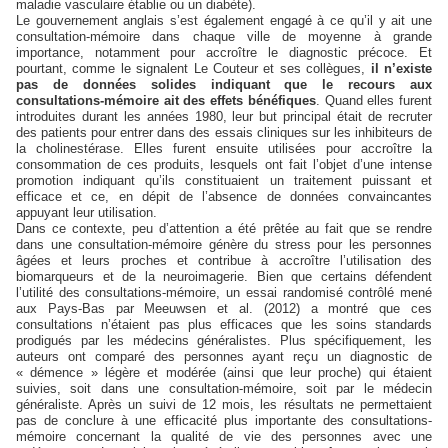
maladie vasculaire établie ou un diabète).
Le gouvernement anglais s’est également engagé à ce qu’il y ait une
consultation-mémoire dans chaque ville de moyenne à grande
importance, notamment pour accroître le diagnostic précoce. Et
pourtant, comme le signalent Le Couteur et ses collègues,
il n’existe
pas de données solides indiquant que le recours aux
consultations-mémoire ait des effets bénéfiques
. Quand elles furent
introduites durant les années 1980, leur but principal était de recruter
des patients pour entrer dans des essais cliniques sur les inhibiteurs de
la cholinestérase. Elles furent ensuite utilisées pour accroître la
consommation de ces produits, lesquels ont fait l’objet d’une intense
promotion indiquant qu’ils constituaient un traitement puissant et
efficace et ce, en dépit de l’absence de données convaincantes
appuyant leur utilisation.
Dans ce contexte, peu d’attention a été prêtée au fait que se rendre
dans une consultation-mémoire génère du stress pour les personnes
âgées et leurs proches et contribue à accroître l’utilisation des
biomarqueurs et de la neuroimagerie. Bien que certains défendent
l’utilité des consultations-mémoire, un essai randomisé contrôlé mené
aux Pays-Bas par Meeuwsen et al. (2012) a montré que ces
consultations n’étaient pas plus efficaces que les soins standards
prodigués par les médecins généralistes. Plus spécifiquement, les
auteurs ont comparé des personnes ayant reçu un diagnostic de
« démence » légère et modérée (ainsi que leur proche) qui étaient
suivies, soit dans une consultation-mémoire, soit par le médecin
généraliste. Après un suivi de 12 mois, les résultats ne permettaient
pas de conclure à une efficacité plus importante des consultations-
mémoire concernant la qualité de vie des personnes avec une