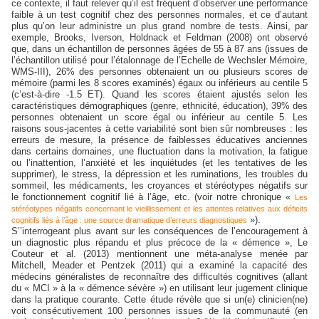
ce contexte, il faut relever qu’il est fréquent d’observer une performance
faible à un test cognitif chez des personnes normales, et ce d’autant
plus qu’on leur administre un plus grand nombre de tests. Ainsi, par
exemple, Brooks, Iverson, Holdnack et Feldman (2008) ont observé
que, dans un échantillon de personnes âgées de 55 à 87 ans (issues de
l’échantillon utilisé pour l’étalonnage de l’Echelle de Wechsler Mémoire,
WMS-III), 26% des personnes obtenaient un ou plusieurs scores de
mémoire (parmi les 8 scores examinés) égaux ou inférieurs au centile 5
(c’est-à-dire -1.5 ET). Quand les scores étaient ajustés selon les
caractéristiques démographiques (genre, ethnicité, éducation), 39% des
personnes obtenaient un score égal ou inférieur au centile 5. Les
raisons sous-jacentes à cette variabilité sont bien sûr nombreuses : les
erreurs de mesure, la présence de faiblesses éducatives anciennes
dans certains domaines, une fluctuation dans la motivation, la fatigue
ou l’inattention, l’anxiété et les inquiétudes (et les tentatives de les
supprimer), le stress, la dépression et les ruminations, les troubles du
sommeil, les médicaments, les croyances et stéréotypes négatifs sur
le fonctionnement cognitif lié à l’âge, etc. (voir notre chronique «
Les
stéréotypes négatifs concernant le vieillissement et les attentes relatives aux déficits
»).
cognitifs liés à l’âge : une source dramatique d’erreurs diagnostiques
S’’interrogeant plus avant sur les conséquences de l’encouragement à
un diagnostic plus répandu et plus précoce de la « démence », Le
Couteur et al. (2013) mentionnent une méta-analyse menée par
Mitchell, Meader et Pentzek (2011) qui a examiné la capacité des
médecins généralistes de reconnaître des difficultés cognitives (allant
du « MCI » à la « démence sévère ») en utilisant leur jugement clinique
dans la pratique courante. Cette étude révèle que si un(e) clinicien(ne)
voit consécutivement 100 personnes issues de la communauté (en