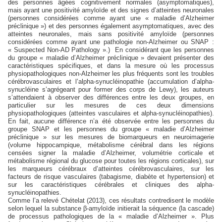
des personnes âgées cognitivement normales (asymptomatiques),
mais ayant une positivité amyloïde et des signes d’atteintes neuronales
(personnes considérées comme ayant une « maladie d’Alzheimer
préclinique ») et des personnes également asymptomatiques, avec des
atteintes neuronales, mais sans positivité amyloïde (personnes
considérées comme ayant une pathologie non-Alzheimer ou SNAP :
« Suspected Non-AD Pathology ».) En considérant que les personnes
du groupe « maladie d’Alzheimer préclinique » devaient présenter des
caractéristiques spécifiques, et dans la mesure où les processus
physiopathologiques non-Alzheimer les plus fréquents sont les troubles
cérébrovasculaires et l’alpha-synucléinopathie (accumulation d’alpha-
synucléine s’agrégeant pour former des corps de Lewy), les auteurs
s’attendaient à observer des différences entre les deux groupes, en
particulier sur les mesures de ces deux dimensions
physiopathologiques (atteintes vasculaires et alpha-synucléinopathies).
En fait, aucune différence n’a été observée entre les personnes du
groupe SNAP et les personnes du groupe « maladie d’Alzheimer
préclinique » sur les mesures de biomarqueurs en neuroimagerie
(volume hippocampique, métabolisme cérébral dans les régions
censées signer la maladie d’Alzheimer, volumétrie corticale et
métabolisme régional du glucose pour toutes les régions corticales), sur
les marqueurs cérébraux d’atteintes cérébrovasculaires, sur les
facteurs de risque vasculaires (tabagisme, diabète et hypertension) et
sur les caractéristiques cérébrales et cliniques des alpha-
synucléinopathies.
Comme l’a relevé Chételat (2013), ces résultats contredisent le modèle
selon lequel la substance β-amyloïde initierait la séquence (la cascade)
de processus pathologiques de la « maladie d’Alzheimer ». Plus