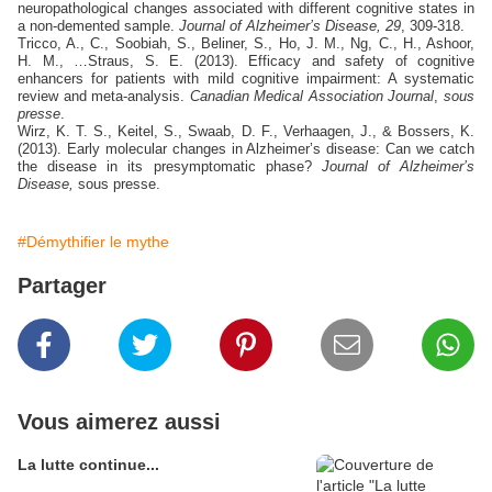
neuropathological changes associated with different cognitive states in
a non-demented sample.
Journal of Alzheimer’s Disease, 29
, 309-318.
Tricco, A., C., Soobiah, S., Beliner, S., Ho, J. M., Ng, C., H., Ashoor,
H. M., …Straus, S. E. (2013). Efficacy and safety of cognitive
enhancers for patients with mild cognitive impairment: A systematic
review and meta-analysis.
Canadian Medical Association Journal
,
sous
presse
.
Wirz, K. T. S., Keitel, S., Swaab, D. F., Verhaagen, J., & Bossers, K.
(2013). Early molecular changes in Alzheimer’s disease: Can we catch
the disease in its presymptomatic phase?
Journal of Alzheimer’s
Disease,
sous presse.
#Démythifier le mythe
Partager
Vous aimerez aussi
La lutte continue...