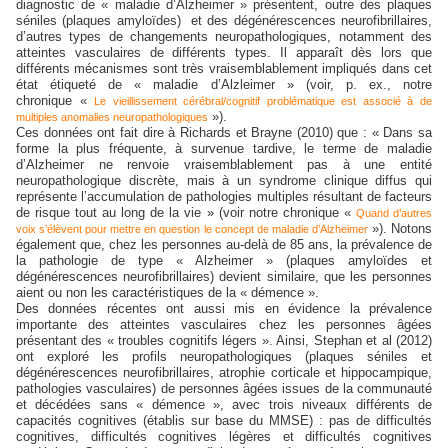
diagnostic de « maladie d’Alzheimer » présentent, outre des plaques
séniles (plaques amyloïdes)
et des dégénérescences neurofibrillaires,
d’autres types de changements neuropathologiques, notamment des
atteintes vasculaires de différents types. Il apparaît dès lors que
différents mécanismes sont très vraisemblablement impliqués dans cet
état étiqueté de « maladie d’Alzleimer » (voir, p. ex., notre
chronique «
Le vieillissement cérébral/cognitif problématique est associé à de
»).
multiples anomalies neuropathologiques
Ces données ont fait dire à Richards et Brayne (2010) que : « Dans sa
forme la plus fréquente, à survenue tardive, le terme de maladie
d’Alzheimer ne renvoie vraisemblablement pas à une entité
neuropathologique discrète, mais à un syndrome clinique diffus qui
représente l’accumulation de pathologies multiples résultant de facteurs
de risque tout au long de la vie » (voir notre chronique «
Quand d’autres
»). Notons
voix s’élèvent pour mettre en question le concept de maladie d’Alzheimer
également que, chez les personnes au-delà de 85 ans, la prévalence de
la pathologie de type « Alzheimer » (plaques amyloïdes et
dégénérescences neurofibrillaires) devient similaire, que les personnes
aient ou non les caractéristiques de la « démence ».
Des données récentes ont aussi mis en évidence la prévalence
importante des atteintes vasculaires chez les personnes âgées
présentant des « troubles cognitifs légers ». Ainsi, Stephan et al (2012)
ont exploré les profils neuropathologiques (plaques séniles et
dégénérescences neurofibrillaires, atrophie corticale et hippocampique,
pathologies vasculaires) de personnes âgées issues de la communauté
et décédées sans « démence », avec trois niveaux différents de
capacités cognitives (établis sur base du MMSE) : pas de difficultés
cognitives, difficultés cognitives légères et difficultés cognitives