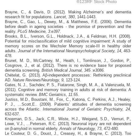
®123RF Stock Photo
Brayne, C., & Davis, D. (2012). Making Alzheimer’s and dementia
research fit for populations.
Lancet, 380
, 1441-1443.
Brayne, C., Gao, L., Dewey, M., & Matthews, F.E. (2006). Dementia
before death in ageing societies - the promise of prevention and the
reality.
PLoS Medecine, 3:e397
.
Brooks, B.L., Iverson, G.L., Holdnack, J.A., & Feldman, H.H. (2008).
Potential for misclassification of mild cognitive impairment: A study of
memory scores on the Wechsler Memory scale-III in healthy older
adults.
Journal of the International Neuropsychological Society, 14
, 463-
478.
Brunet, M. D., McCartney, M., Heath, I., Tomlinson, J., Gordon, P.,
Cosgrove, J., et al. (2012). There is no evidence base for proposed
dementia screening.
British Medical Journal, 345 :e3086
.
Chételat, G. (2013). A
β
-independent processes: Rethinking preclinical
AD.
Nature Reviews/Neurology, 9,
123-124.
Gates, N. J., Sachdev, P. S., Fiatarone, Singh, M. A., & Valenzuela, M.
(2011). Cognitive and memory training in adults at risk of dementia: A
systematic review.
BMC Geriatrics, 11:55
.
Justiss, M.D., Boustani, M., Fox, C., Katona, C. Perkins, A.J., Healey,
P. J., …Scott,E.. (2009). Patients’ attitudes of dementia screening
across the Atlantic.
International Journal of Geriatric Psychiatry, 24
,
632-637.
Knopman, D.S., Jack, C.R., Wiste, H.J., Weigand, S.D., Vemuri, P.,
Lowe, V.J., …Petersen, R.C. (2013). Neuronal injury are not dependent
on
β
-amyloid in normal elderly.
Annals of Neurology, 73
, 472-480.
Le Couteur, D. G., Doust, J., Creasey, H., & Brayne, C. (2013). Too