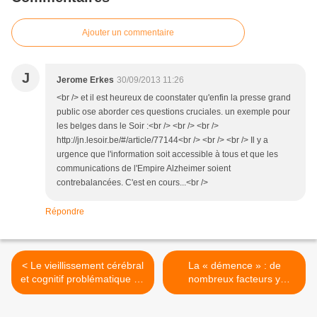
Ajouter un commentaire
J
Jerome Erkes
30/09/2013 11:26
<br /> et il est heureux de coonstater qu'enfin la presse grand
public ose aborder ces questions cruciales. un exemple pour
les belges dans le Soir :<br /> <br /> <br />
http://jn.lesoir.be/#/article/77144<br /> <br /> <br /> Il y a
urgence que l'information soit accessible à tous et que les
communications de l'Empire Alzheimer soient
contrebalancées. C'est en cours...<br />
Répondre
< Le vieillissement cérébral
La « démence » : de
et cognitif problématique (la
nombreux facteurs y
«démence») : S’affranchir
contribuent, tout au long de
de la « neuro-culture »
la vie… mais, pas de