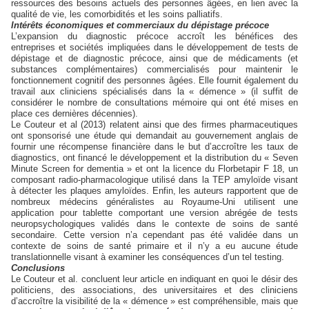
ressources des besoins actuels des personnes âgées, en lien avec la
qualité de vie, les comorbidités et les soins palliatifs.
Intérêts économiques et commerciaux du dépistage précoce
L’expansion du diagnostic précoce accroît les bénéfices des
entreprises et sociétés impliquées dans le développement de tests de
dépistage et de diagnostic précoce, ainsi que de médicaments (et
substances complémentaires) commercialisés pour maintenir le
fonctionnement cognitif des personnes âgées. Elle fournit également du
travail aux cliniciens spécialisés dans la « démence » (il suffit de
considérer le nombre de consultations mémoire qui ont été mises en
place ces dernières décennies).
Le Couteur et al (2013) relatent ainsi que des firmes pharmaceutiques
ont sponsorisé une étude qui demandait au gouvernement anglais de
fournir une récompense financière dans le but d’accroître les taux de
diagnostics, ont financé le développement et la distribution du « Seven
Minute Screen for dementia » et ont la licence du Florbetapir F 18, un
composant radio-pharmacologique utilisé dans la TEP amyloïde visant
à détecter les plaques amyloïdes. Enfin, les auteurs rapportent que de
nombreux médecins généralistes au Royaume-Uni utilisent une
application pour tablette comportant une version abrégée de tests
neuropsychologiques validés dans le contexte de soins de santé
secondaire. Cette version n’a cependant pas été validée dans un
contexte de soins de santé primaire et il n’y a eu aucune étude
translationnelle visant à examiner les conséquences d’un tel testing.
Conclusions
Le Couteur et al. concluent leur article en indiquant en quoi le désir des
politiciens, des associations, des universitaires et des cliniciens
d’accroître la visibilité de la « démence » est compréhensible, mais que