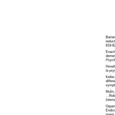
Barne
reduc
819-8
Enach
demen
Psychi
Horwit
la psy
Kelle
diffe
symp
Mulin,
…Robe
Intern
Oquen
Endico
major