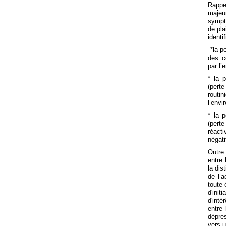
Rappel
majeu
sympt
de pla
identi
*la p
des c
par l’
* la p
(pert
routin
l’envi
* la 
(perte
réact
négati
Outre 
entre 
la dis
de l’a
toute 
d'ini
d'inté
entre 
dépres
vers u