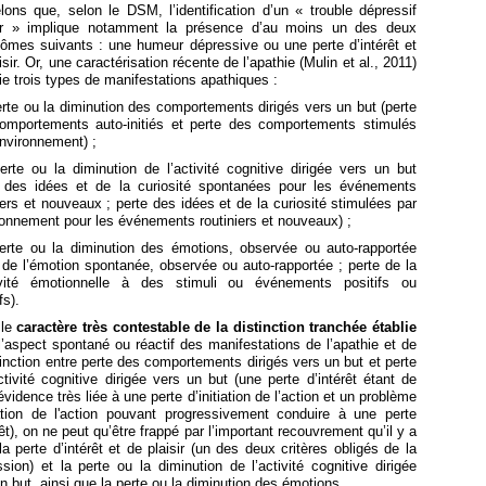
ons que, selon le DSM, l’identification d’un « trouble dépressif
r » implique notamment la présence d’au moins un des deux
ômes suivants : une humeur dépressive ou une perte d’intérêt et
isir. Or, une caractérisation récente de l’apathie (Mulin et al., 2011)
fie trois types de manifestations apathiques :
erte ou la diminution des comportements dirigés vers un but (perte
omportements auto-initiés et perte des comportements stimulés
environnement) ;
erte ou la diminution de l’activité cognitive dirigée vers un but
e des idées et de la curiosité spontanées pour les événements
iers et nouveaux ; perte des idées et de la curiosité stimulées par
ronnement pour les événements routiniers et nouveaux) ;
perte ou la diminution des émotions, observée ou auto-rapportée
 de l’émotion spontanée, observée ou auto-rapportée ; perte de la
ivité émotionnelle à des stimuli ou événements positifs ou
fs).
le
caractère très contestable de la distinction tranchée établie
l’aspect spontané ou réactif des manifestations de l’apathie et de
tinction entre perte des comportements dirigés vers un but et perte
ctivité cognitive dirigée vers un but (une perte d’intérêt étant de
évidence très liée à une perte d’initiation de l’action et un problème
tiation de l'action pouvant progressivement conduire à une perte
rêt), on ne peut qu’être frappé par l’important recouvrement qu’il y a
la perte d’intérêt et de plaisir (un des deux critères obligés de la
sion) et la perte ou la diminution de l’activité cognitive dirigée
n but, ainsi que la perte ou la diminution des émotions.