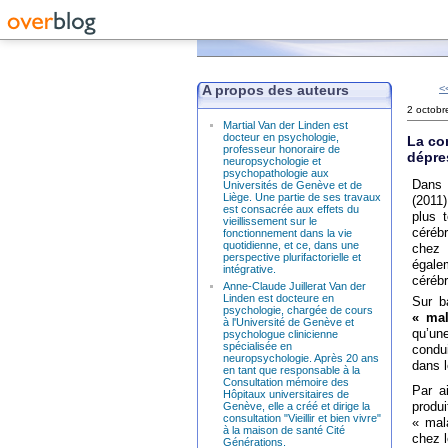
A propos des auteurs
<
2 octobr
Martial Van der Linden est
docteur en psychologie,
La com
professeur honoraire de
dépre
neuropsychologie et
psychopathologie aux
Dans 
Universités de Genève et de
Liège. Une partie de ses travaux
(2011
est consacrée aux effets du
plus 
vieillissement sur le
cérébr
fonctionnement dans la vie
quotidienne, et ce, dans une
chez 
perspective plurifactorielle et
égale
intégrative.
cérébr
Anne-Claude Juillerat Van der
Linden est docteure en
Sur b
psychologie, chargée de cours
« mal
à l'Université de Genève et
qu’un
psychologue clinicienne
spécialisée en
condu
neuropsychologie. Après 20 ans
dans l
en tant que responsable à la
Consultation mémoire des
Par a
Hôpitaux universitaires de
produ
Genève, elle a créé et dirige la
consultation "Vieillir et bien vivre"
« mal
à la maison de santé Cité
chez 
Générations.