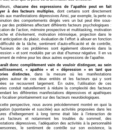
lleurs,
chacune des expressions de l’apathie peut en fait
yer à des facteurs multiples
, dont certains sont directement
és aux manifestations dépressives Ainsi, par exemple, la perte ou
minution des comportements dirigés vers un but peut être sous-
 par des problèmes affectant différents facteurs psychologiques :
ication de l’action, mémoire prospective et multitasking, motivation
roche et d’évitement, motivation intrinsèque, projection dans le
et anticipation du plaisir, évaluation de l’effort à allouer en fonction
difficulté de la tâche, sentiment d’auto-efficacité et de contrôle,
Plusieurs de ces problèmes sont également observés dans la
ession » et sont modulés par un état d’humeur négative. Il en va
lement de même pour les deux autres expressions de l’apathie.
paraît donc complètement vain de vouloir distinguer, au sein
eillissement, « apathie » et « dépression » en tant que
ories distinctes
, dans la mesure où les manifestations
upées autour de ces deux entités et les facteurs qui y sont
iées se recouvrent largement. En outre, l’utilisation de ces
ories conduit naturellement à réduire la complexité des facteurs
tendant les différentes manifestations dépressives et apathiques
e focaliser prioritairement sur des facteurs neurobiologiques.
cette perspective, nous avons précédemment montré en quoi la
ipation (spontanée et suscitée) aux activités proposées dans les
tures d’hébergement à long terme était liée à l’interaction de
eurs facteurs et notamment les troubles du sommeil, des
stations dépressives, l’adéquation des activités à la personnalité
ersonnes, le sentiment de contrôle sur son existence, la