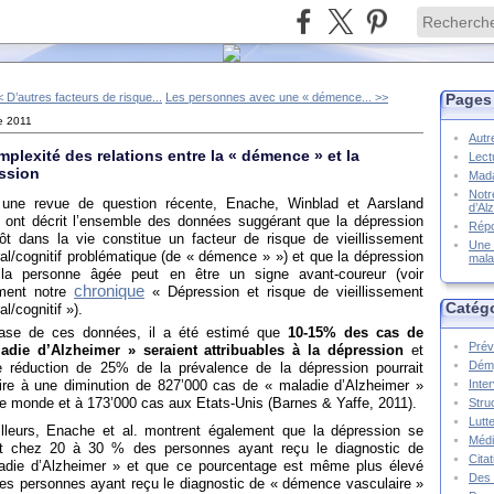
< D’autres facteurs de risque...
Les personnes avec une « démence... >>
Pages
e 2011
Autr
plexité des relations entre la « démence » et la
Lect
ssion
Mada
Notr
une revue de question récente, Enache, Winblad et Aarsland
d’Al
) ont décrit l’ensemble des données suggérant que la dépression
Répo
tôt dans la vie constitue un facteur de risque de vieillissement
Une 
al/cognitif problématique (de « démence » ») et que la dépression
mala
la personne âgée peut en être un signe avant-coureur (voir
chronique
ment notre
« Dépression et risque de vieillissement
Catég
al/cognitif »).
ase de ces données, il a été estimé que
10-15% des cas de
Prév
adie d’Alzheimer » seraient attribuables à la dépression
et
Démy
e réduction de 25% de la prévalence de la dépression pourrait
Inte
ire à une diminution de 827’000 cas de « maladie d’Alzheimer »
e monde et à 173’000 cas aux Etats-Unis (Barnes & Yaffe, 2011).
Stru
Lutte
illeurs, Enache et al. montrent également que la dépression se
Méd
it chez 20 à 30 % des personnes ayant reçu le diagnostic de
Cita
adie d’Alzheimer » et que ce pourcentage est même plus élevé
Des 
les personnes ayant reçu le diagnostic de « démence vasculaire »