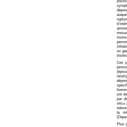
envir
sympt
dépre
auquel
ruptu
d’inté
amour
mesur
moins 
perso
initia
un ga
triste
Ces p
perso
(épis
neufs)
dépres
spéci
homme
ont é
par d
vécu p
releve
la mê
(Oquen
Plus 