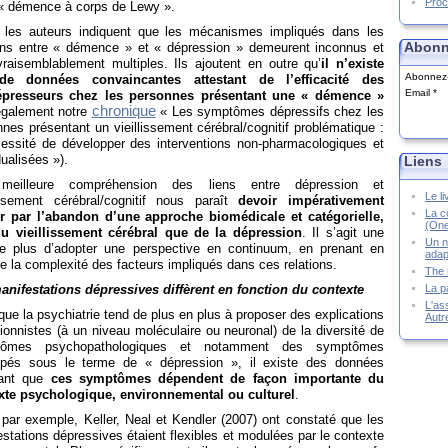
Proc
 « démence à corps de Lewy ».
, les auteurs indiquent que les mécanismes impliqués dans les
Abonn
ions entre « démence » et « dépression » demeurent inconnus et
vraisemblablement multiples. Ils ajoutent en outre qu’
il n’existe
Abonnez-v
de données convaincantes attestant de l’efficacité des
Email
épresseurs chez les personnes présentant une « démence »
chronique
 également notre
« Les symptômes dépressifs chez les
nes présentant un vieillissement cérébral/cognitif problématique :
cessité de développer des interventions non-pharmacologiques et
dualisées »).
Liens
meilleure compréhension des liens entre dépression et
Le l
issement cérébral/cognitif nous paraît
devoir impérativement
La co
r par
l’abandon d’une approche biomédicale et catégorielle,
(One
du vieillissement cérébral que de la dépression
. Il s’agit une
Un n
de plus d’adopter une perspective en continuum, en prenant en
adap
 la complexité des facteurs impliqués dans ces relations.
The 
La p
anifestations dépressives diffèrent en fonction du contexte
L'ass
que la psychiatrie tend de plus en plus à proposer des explications
Autr
ionnistes (à un niveau moléculaire ou neuronal) de la diversité de
tômes psychopathologiques et notamment des symptômes
upés sous le terme de « dépression », il existe des données
ant que
ces symptômes dépendent de façon importante du
xte psychologique, environnemental ou culturel
.
 par exemple, Keller, Neal et Kendler (2007) ont constaté que les
stations dépressives étaient flexibles et modulées par le contexte