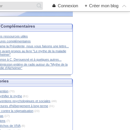
Connexion
+
Créer mon blog
 Complémentaires
es ressources utiles
ures complémentaires
me la Présidente, nous vous faisons une lettre...
e avant-propos au livre "Le mythe de la maladie
zheimer"
nse à C. Derouesné et à quelques autres...
émission entière de radio autour du "Mythe de la
die d'Alzheimer"
ories
ention
(70)
thifier le mythe
(61)
rventions psychologiques et sociales
(49)
ctures d'hébergement à long terme
(31)
 contre la stigmatisation
(23)
ias
(17)
tions
(7)
échos de VIVA
(6)