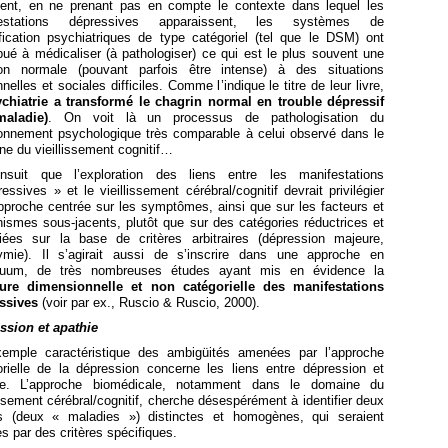
nt, en ne prenant pas en compte le contexte dans lequel les
festations dépressives apparaissent, les systèmes de
ification psychiatriques de type catégoriel (tel que le DSM) ont
bué à médicaliser (à pathologiser) ce qui est le plus souvent une
ion normale (pouvant parfois être intense) à des situations
nelles et sociales difficiles. Comme l’indique le titre de leur livre,
ychiatrie a transformé le chagrin normal en trouble dépressif
aladie)
. On voit là un processus de pathologisation du
ionnement psychologique très comparable à celui observé dans le
e du vieillissement cognitif…
ensuit que l’exploration des liens entre les manifestations
essives » et le vieillissement cérébral/cognitif devrait privilégier
pproche centrée sur les symptômes, ainsi que sur les facteurs et
ismes sous-jacents, plutôt que sur des catégories réductrices et
ifiées sur la base de critères arbitraires (dépression majeure,
ymie). Il s’agirait aussi de s’inscrire dans une approche en
nuum, de très nombreuses études ayant mis en évidence la
ture dimensionnelle et non catégorielle des manifestations
ssives
(voir par ex., Ruscio & Ruscio, 2000).
ssion et apathie
emple caractéristique des ambigüités amenées par l’approche
orielle de la dépression concerne les liens entre dépression et
ie. L’approche biomédicale, notamment dans le domaine du
issement cérébral/cognitif, cherche désespérément à identifier deux
és (deux « maladies ») distinctes et homogènes, qui seraient
es par des critères spécifiques.