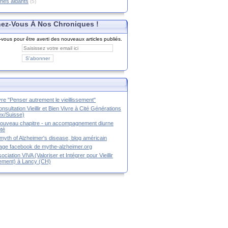
hes aidants
(5)
ez-Vous À Nos Chroniques !
ous pour être averti des nouveaux articles publiés.
ivre "Penser autrement le vieillissement"
nsultation Vieillir et Bien Vivre à Cité Générations
x/Suisse)
ouveau chapitre - un accompagnement diurne
té
myth of Alzheimer's disease, blog américain
age facebook de mythe-alzheimer.org
ociation VIVA (Valoriser et Intégrer pour Vieillir
ement) à Lancy (CH)