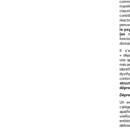
comme
mani
class
contri
réact
person
la ps
(en m
fonct
domain
Il s’
« dépr
une a
mécan
ident
dysth
conti
struc
dépre
Dépre
Un ex
catég
apath
vieill
entit
défini