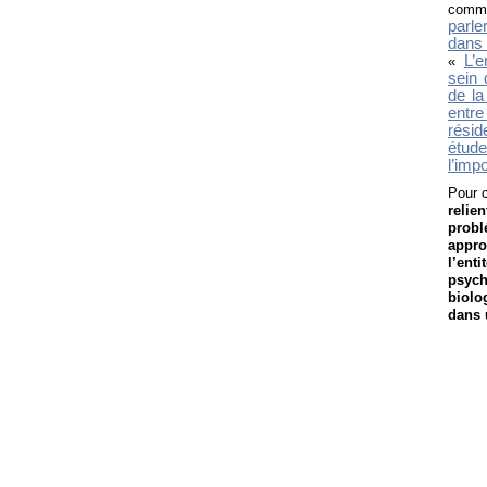
commu
parle
dans
L’e
«
sein 
de la
entre
résid
étud
l’imp
Pour 
reli
prob
appro
l’ent
psych
biolo
dans 