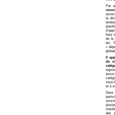
Par ai
renvo
associ
la di
tendue
planif
d’app
futur 
de la 
etc. 
« dépr
globa
Il ap
du vi
catég
regro
assoc
catég
sous-
et à s
Dans 
partic
struc
plusi
manife
des p