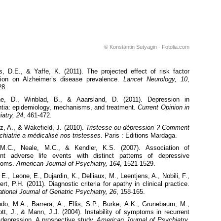
© Konstantin Sutyagin - Fotolia.com
s, D.E., & Yaffe, K. (2011). The projected effect of risk factor
tion on Alzheimer’s disease prevalence.
Lancet Neurol
ogy, 10
,
28.
e, D., Winblad, B., & Aaarsland, D. (2011). Depression in
tia: epidemiology, mechanisms, and treatment.
Current Opinion in
atry, 24
, 461-472.
z, A., & Wakefield, J. (2010).
Tristesse ou dépression ? Comment
chiatrie a médicalisé nos tristesses
. Paris : Editions Mardaga.
r,M.C., Neale, M.C., & Kendler, K.S. (2007).
Association of
rent adverse life events with distinct patterns of depressive
toms.
American Journal of Psychiatry, 164
, 1521-1529.
 E., Leone, E., Dujardin, K., Delliaux, M., Leentjens, A., Nobili, F.,
rt, P.H. (2011).
Diagnostic criteria for apathy in clinical practice.
ational Journal of Geriatric Psychiatry, 26
, 158-165.
do, M.A., Barrera, A., Ellis, S.P., Burke, A.K., Grunebaum, M.,
tt, J., & Mann, J.J. (2004). Instability of symptoms in recurrent
 depression. A prospective study.
American Journal of Psychiatry,