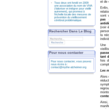
et de
Tous deux ont fondé en 2009
une association du nom de VIVA
Enfin
(Valoriser et intégrer pour vieillir
relat
autrement), qui promeut à
l'échelle locale des mesures de
sont 
prévention du vieillissement
pas 
cérébral problématique.
antid
(voir
Rechercher Dans Le Blog
person
la né
indivi
Une 
vieill
Pour nous contacter
passe
tant 
fois 
Pour nous contacter, vous pouvez
compte
nous écrire à :
contact@mythe-alzheimer.org
Les m
Alors 
réduct
symp
regro
montr
conte
Ainsi,
manife