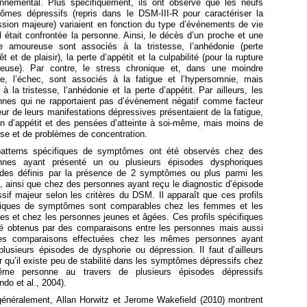
onnemental. Plus spécifiquement, ils ont observé que les neufs
ômes dépressifs (repris dans le DSM-III-R pour caractériser la
ssion majeure) variaient en fonction du type d’événements de vie
 était confrontée la personne. Ainsi,
le décès d’un proche et
une
re amoureuse sont associés à la tristesse, l’anhédonie (perte
rêt et de plaisir), la perte d’appétit et la culpabilité (pour la rupture
euse). Par contre, le stress chronique et, dans une moindre
e, l’échec, sont associés à la fatigue et l’hypersomnie, mais
à la tristesse, l’anhédonie et la perte d’appétit. Par ailleurs, les
nnes qui ne rapportaient pas d’évènement négatif
comme facteur
teur de leurs manifestations dépressives présentaient de la fatigue,
in d’appétit et des pensées d’atteinte à soi-même, mais moins de
sse et de problèmes de concentration.
atterns spécifiques de symptômes ont été observés chez des
nnes ayant présenté un ou plusieurs épisodes dysphoriques
odes définis par la présence de 2 symptômes ou plus parmi les
, ainsi que chez des personnes ayant reçu le diagnostic d’épisode
sif majeur selon les critères du DSM. Il apparaît que ces profils
fiques de symptômes sont comparables chez les femmes et les
s et chez les personnes jeunes et âgées. Ces profils spécifiques
té obtenus par des comparaisons entre les personnes mais aussi
es comparaisons effectuées chez les mêmes personnes ayant
lusieurs épisodes de dysphorie ou dépression. Il faut d’ailleurs
r qu’il existe peu de stabilité dans les symptômes dépressifs chez
me personne au travers de plusieurs épisodes dépressifs
do et al., 2004).
généralement, Allan Horwitz et Jerome Wakefield (2010) montrent