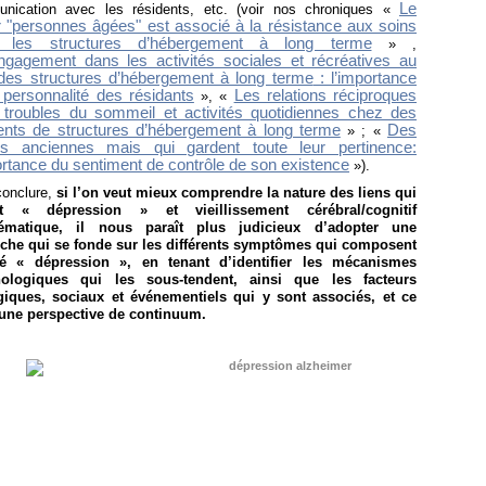
Le
nication avec les résidents, etc. (voir nos chroniques «
r "personnes âgées" est associé à la résistance aux soins
 les structures d’hébergement à long terme
» ,
ngagement dans les activités sociales et récréatives au
des structures d’hébergement à long terme
: l’importance
 personnalité des résidants
Les relations réciproques
», «
 troubles du sommeil et activités quotidiennes chez des
ents de structures d’hébergement à long terme
Des
» ; «
es anciennes mais qui gardent toute leur pertinence:
ortance du sentiment de contrôle de son existence
»).
conclure,
si l’on veut mieux comprendre la nature des liens qui
ent « dépression » et vieillissement cérébral/cognitif
lématique, il nous paraît plus judicieux d’adopter une
che qui se fonde sur les différents symptômes qui composent
ité « dépression », en tenant d’identifier les mécanismes
ologiques qui les sous-tendent, ainsi que les facteurs
giques, sociaux et événementiels qui y sont associés, et ce
une perspective de continuum.