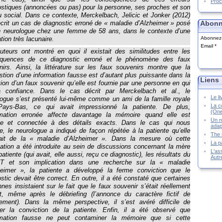
Proc
ostiques (annoncées ou pas) pour la personne, ses proches et son
 social. Dans ce contexte, Merckelbach, Jelicic et Jonker (2012)
Abonn
crit un cas de diagnostic erroné de « maladie d’Alzheimer » posé
n neurologue chez une femme de 58 ans, dans le contexte d’une
Abonnez-v
tion très lacunaire.
Email
uteurs ont montré en quoi il existait des similitudes entre les
quences de ce diagnostic erroné et le phénomène des faux
nirs. Ainsi, la littérature sur les faux souvenirs montre que la
tion d’une information fausse est d’autant plus puissante dans la
Liens
ion d’un faux souvenir qu’elle est fournie par une personne en qui
a confiance. Dans le cas décrit par Merckelbach et al., le
Le l
logue s’est présenté lui-même comme un ami de la famille royale
La co
ays-Bas, ce qui avait impressionné la patiente. De plus,
(One
ormation erronée affecte davantage la mémoire quand elle est
Un n
ée et connectée à des détails exacts. Dans le cas qui nous
adap
, le neurologue a indiqué de façon répétée à la patiente qu’elle
The 
rait de la « maladie d’Alzheimer ». Dans la mesure où cette
La p
ation a été introduite au sein de discussions concernant la mère
L'ass
patiente (qui avait, elle aussi, reçu ce diagnostic), les résultats du
Autr
 et son implication dans une recherche sur la « maladie
heimer », la patiente a développé la ferme conviction que le
stic devait être correct. En outre, il a été constaté que certaines
nes insistaient sur le fait que le faux souvenir s’était réellement
it, même après le débriefing (l’annonce du caractère fictif de
nement). Dans la même perspective, il s’est avéré difficile de
ier la conviction de la patiente. Enfin, il a été observé que
ormation fausse ne peut contaminer la mémoire que si cette