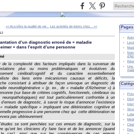
<< Accroître la qualité de vie...
Les activités de loisirs chez... >>
Pages
012
Autr
lantation d’un diagnostic erroné de « maladie
Lect
heimer » dans l’esprit d’une personne
Mada
Notr
mé
d’Al
Répo
 de la complexité des facteurs impliqués dans la survenue de
Une 
estations plus ou moins problématiques et évolutives du
mala
lissement cérébral/cognitif et du caractère essentiellement
biliste des liens entre mécanismes causaux et déficits, la
che consistant à attribuer de façon univoque un diagnostic de
Catég
adie neurodégénérative » (p. ex., de « maladie d’Alzheimer ») à
rsonne (sur base de critères cognitifs, fonctionnels, cérébraux ou
Prév
neuropathologiques) est tout particulièrement confrontée à un
Démy
 d’erreurs de diagnostic, à savoir le risque d’annoncer l’existence
Inte
« maladie spécifique » impliquant une détérioration cognitive et
Stru
onnelle progressive à une personne chez qui
cette détérioration ne
Lutte
rvera pas ultérieurement.
Méd
’études se sont penchées sur ces erreurs de diagnostic, sur la
Cita
e qu’ont les cliniciens d’y faire face et de les annoncer (quand
Des 
 le cas), ainsi que sur les conséquences de ces erreurs