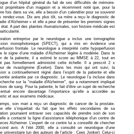
ogue d’un hôpital général du fait de ses difficultés de mémoire.
est propriétaire d’un magasin et a récemment noté que, pour la
re fois dans sa vie, elle a besoin d’un calendrier pour se souvenir
s rendez-vous. Dix ans plus tôt, sa mère a reçu le diagnostic de
die d’Alzheimer » et elle a peur de présenter les premiers signes
 état. A part des plaintes rhumatismales, son histoire médicale est
articularité.
loration entreprise par le neurologue a inclus une tomographie
ssion monophotonique (SPECT), qui a mis en évidence une
rfusion frontale. Le neurologue a interprété cette hypoperfusion
 le signe d’une maladie d’Alzheimer légère à modérée. Dans le
er de la patiente, il a estimé le score au MMSE à 22, tout en
nt pas formellement administré cette échelle. Il a prescrit 2 x
our de rivastigmine (Exelon). Dans les mois qui ont suivi, la
ion a continuellement régné dans l’esprit de la patiente et elle
sentie anéantie par ce diagnostic. Le neurologue l’a incluse dans
echerche sur la "maladie d'Alzheimer", qui a notamment impliqué
ises de sang. Pour la patiente, le fait d’être un sujet de recherche
entué encore davantage l’importance qu’elle a accordée au
ostic et aux examens médicaux.
temps, son mari a reçu un diagnostic de cancer de la prostate.
 elle s’inquiétait du fait que les effets secondaires de sa
ation pourraient entraver ses capacités de prendre soin de son
elle a contacté la ligne d’assistance téléphonique d’un centre de
rces Alzheimer. L’expert de ce centre lui a conseillé de chercher
cond avis. A l’été 2000, elle a consulté un neurologue d’une
ue universitaire (un des auteurs de l’article : Cees Jonker). Celui-ci