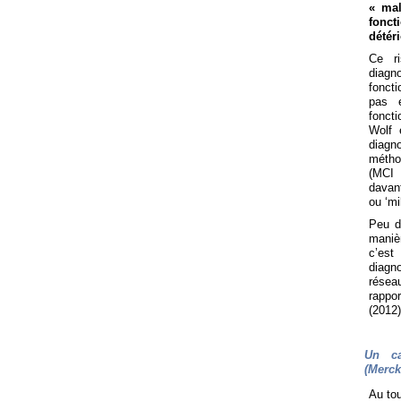
« mal
fonc
détér
Ce ri
diagn
foncti
pas e
foncti
Wolf e
diagn
métho
(MCI ;
davan
ou ‘mi
Peu d
manièr
c’est
diagn
résea
rappo
(2012)
Un ca
(Merck
Au to