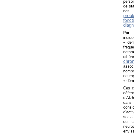
perso
de sta
nos 
prob
fonct
diagn
Par a
indiq
« dém
fréqu
notamm
diffé
chron
assoc
nombr
neuro
« dém
Ces c
défend
d’Alz
dans 
consi
d’acti
social
qui c
neurod
envis