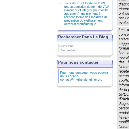
Tous deux ont fondé en 2009
diagn
une association du nom de VIVA
réseau
(Valoriser et intégrer pour vieillir
ont dé
autrement), qui promeut à
l'échelle locale des mesures de
par u
prévention du vieillissement
évalua
cérébral problématique.
Les a
consé
Rechercher Dans Le Blog
souve
sugges
format
l’on 
neuro
Pour nous contacter
des P
l’inf
répét
Pour nous contacter, vous pouvez
occupe
nous écrire à :
contact@mythe-alzheimer.org
souff
inform
de la 
SPECT
d’Alz
diagno
person
produ
l’évé
modif
l’inf