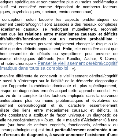
stiques spécifiques et son caractère plus ou moins problématique
olutif est considéré comme dépendant de nombreux facteurs
ogiques, psychologiques, sociaux, environnementaux)
.
 conception, selon
laquelle les aspects problématiques du
issement cérébral/cognitif sont associés à des réseaux complexes
écanismes causaux se renforçant mutuellement,
reconnaît
ement que
les relations entre mécanismes causaux et déficits
tifs/affectifs/fonctionnels ont un caractère probabiliste
:
ment dit, des causes peuvent simplement changer le risque ou la
ilité que des déficits apparaissent. Enfin, elle considère aussi que
ême ensemble de déficits ou symptômes peut provenir de
ismes étiologiques différents (voir Kendler, Zachar, & Craver,
Penser le vieillissement cérébral/cognitif
 et notre chronique «
ématique dans toute sa complexité !
»).
manière différente de concevoir le vieillissement cérébral/cognitif
aussi à s’interroger sur la fiabilité de la démarche diagnostique
e par l’approche biomédicale dominante et, plus spécifiquement,
 risque de diagnostics erronés auquel cette approche conduit. En
, au vu de la complexité des facteurs impliqués dans la survenue
nifestations plus ou moins problématiques et évolutives du
lissement cérébral/cognitif et du caractère essentiellement
biliste des liens entre mécanismes causaux et déficits, la
che consistant à attribuer de façon univoque un diagnostic de
die neurodégénérative » (p.ex., de « maladie d’Alzheimer ») à une
nne (sur base de critères cognitifs, fonctionnels, cérébraux ou
neuropathologiques) est
tout particulièrement confrontée à un
e d’erreurs de diagnostic, à savoir annoncer l’existence d’une