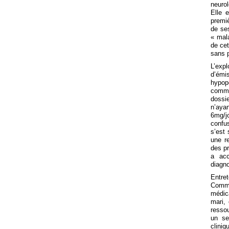
neurol
Elle 
premiè
de se
« mala
de cet
sans p
L’exp
d’émi
hypope
comme
dossi
n’aya
6mg/j
confus
s’est 
une r
des pr
a acc
diagn
Entre
Comme
médic
mari, 
ressou
un se
cliniq