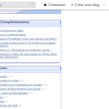
Connexion
+
Créer mon blog
 Complémentaires
es ressources utiles
ures complémentaires
me la Présidente, nous vous faisons une lettre...
e avant-propos au livre "Le mythe de la maladie
zheimer"
nse à C. Derouesné et à quelques autres...
émission entière de radio autour du "Mythe de la
die d'Alzheimer"
ories
ention
(70)
thifier le mythe
(61)
rventions psychologiques et sociales
(49)
ctures d'hébergement à long terme
(31)
 contre la stigmatisation
(23)
ias
(17)
tions
(7)
échos de VIVA
(6)