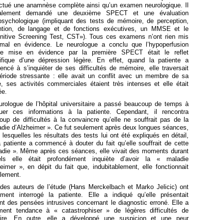
ectué une anamnèse complète ainsi qu’un examen neurologique. Il
alement demandé une deuxième SPECT et une évaluation
psychologique (impliquant des tests de mémoire, de perception,
ention, de langage et de fonctions exécutives, un MMSE et le
nitive Screening Test, CST»). Tous ces examens n’ont rien mis
rmal en évidence. Le neurologue a conclu que l’hypoperfusion
ale mise en évidence par la première SPECT était le reflet
ifique d’une dépression légère. En effet, quand la patiente a
ncé à s’inquiéter de ses difficultés de mémoire, elle traversait
ériode stressante : elle avait un conflit avec un membre de sa
e, ses activités commerciales étaient très intenses et elle était
ée.
urologue de l’hôpital universitaire a passé beaucoup de temps à
quer ces informations à la patiente. Cependant, il rencontra
up de difficultés à la convaincre qu’elle ne souffrait pas de la
adie d’Alzheimer ». Ce fut seulement après deux longues séances,
 lesquelles les résultats des tests lui ont été expliqués en détail,
 patiente a commencé à douter du fait qu’elle souffrait de cette
adie ». Même après ces séances, elle vivait des moments durant
els elle était profondément inquiète d’avoir la « maladie
eimer », en dépit du fait que, indubitablement, elle fonctionnait
lement.
des auteurs de l’étude (Hans Merckelbach et Marko Jelicic) ont
ment interrogé la patiente. Elle a indiqué qu’elle présentait
t des pensées intrusives concernant le diagnostic erroné. Elle a
ment tendance à « catastrophiser » de légères difficultés de
re. En outre, elle a développé une suspicion et une peur