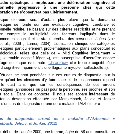
adie spécifique » impliquant une détérioration cognitive et
tionnelle progressive à une personne chez qui cette
ioration ne s’observera pas ultérieurement
.
sque d’erreurs sera d’autant plus élevé que la démarche
ostique se fonde sur une évaluation cognitive, cérébrale et
onnelle réduite, se basant sur des critères restrictifs et ne prenant
n compte la multiplicité des facteurs impliqués dans le
onnement cognitif et le statut cérébral des personnes âgées (voir
t al., 2008 ; Larner, 2004). L’utilisation clinique de catégories
ostiques particulièrement problématiques aux plans conceptuel et
dologique, telles que celle de « Mild Cognitive Impairment »
 « trouble cognitif léger »), est susceptible d’accroître encore
chronique
tage ce risque (voir notre
«Le trouble cognitif léger
ld cognitive impairment’ : une flagrante myopie intellectuelle »).
’études se sont penchées sur ces erreurs de diagnostic, sur la
e qu’ont les cliniciens d’y faire face et de les annoncer (quand
 le cas) ainsi que sur les conséquences de ces erreurs
ostiques (annoncées ou pas) pour la personne, ses proches et son
u social. Dans ce contexte, il nous est apparu intéressant de
rter la description effectuée par Merckelbach, Jelicic et Jonker
 d’un cas de diagnostic erroné de « maladie d’Alzheimer ».
s de diagnostic erroné de « maladie d’Alzheimer »
elbach, Jelicic, & Jonker, 2012)
ut début de l’année 2000, une femme, âgée de 58 ans, consulte un