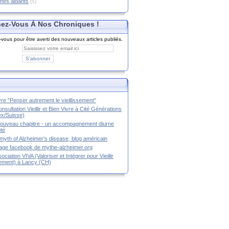
hes aidants
(5)
ez-Vous À Nos Chroniques !
ous pour être averti des nouveaux articles publiés.
ivre "Penser autrement le vieillissement"
nsultation Vieillir et Bien Vivre à Cité Générations
x/Suisse)
ouveau chapitre - un accompagnement diurne
té
myth of Alzheimer's disease, blog américain
age facebook de mythe-alzheimer.org
ociation VIVA (Valoriser et Intégrer pour Vieillir
ement) à Lancy (CH)