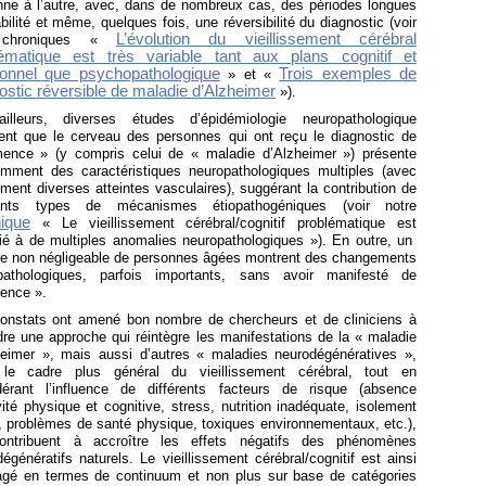
nne à l’autre, avec, dans de nombreux cas, des périodes longues
bilité et même, quelques fois, une réversibilité du diagnostic (voir
L’évolution du vieillissement cérébral
chroniques «
lématique est très variable tant aux plans cognitif et
ionnel que psychopathologique
Trois exemples de
» et «
ostic réversible de maladie d’Alzheimer
»).
illeurs, diverses études d’épidémiologie neuropathologique
uent que le cerveau des personnes qui ont reçu le diagnostic de
ence » (y compris celui de « maladie d’Alzheimer ») présente
emment des caractéristiques neuropathologiques multiples (avec
ent diverses atteintes vasculaires), suggérant la contribution de
rents types de mécanismes étiopathogéniques (voir notre
ique
« Le vieillissement cérébral/cognitif problématique est
ié à de multiples anomalies neuropathologiques »). En outre, un
e non négligeable de personnes âgées montrent des changements
pathologiques, parfois importants, sans avoir manifesté de
ence ».
onstats ont amené bon nombre de chercheurs et de cliniciens à
re une approche qui réintègre les manifestations de la « maladie
heimer », mais aussi d’autres « maladies neurodégénératives »,
le cadre plus général du vieillissement cérébral, tout en
dérant l’influence de différents facteurs de risque (absence
vité physique et cognitive, stress, nutrition inadéquate, isolement
, problèmes de santé physique, toxiques environnementaux, etc.),
ontribuent à accroître les effets négatifs des phénomènes
égénératifs naturels. Le vieillissement cérébral/cognitif est ainsi
agé en termes de continuum et non plus sur base de catégories