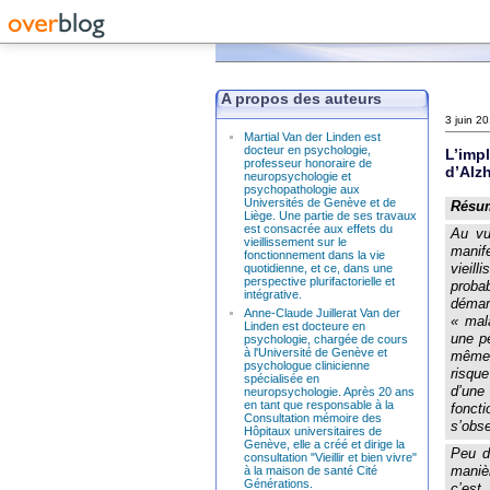
A propos des auteurs
3 juin 2
Martial Van der Linden est
docteur en psychologie,
L’imp
professeur honoraire de
d’Alz
neuropsychologie et
psychopathologie aux
Universités de Genève et de
Résu
Liège. Une partie de ses travaux
est consacrée aux effets du
Au vu
vieillissement sur le
manif
fonctionnement dans la vie
vieil
quotidienne, et ce, dans une
perspective plurifactorielle et
proba
intégrative.
démar
Anne-Claude Juillerat Van der
« mal
Linden est docteure en
une pe
psychologie, chargée de cours
à l'Université de Genève et
même 
psychologue clinicienne
risque
spécialisée en
d’une 
neuropsychologie. Après 20 ans
en tant que responsable à la
foncti
Consultation mémoire des
s’obse
Hôpitaux universitaires de
Genève, elle a créé et dirige la
Peu d
consultation "Vieillir et bien vivre"
manièr
à la maison de santé Cité
Générations.
c’est