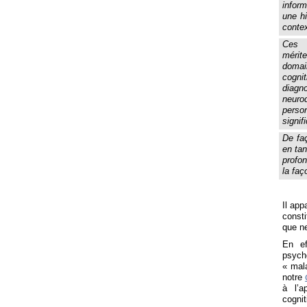
inform
une hi
contex
Ces r
mérite
domai
cognit
diagno
neuro
perso
signif
De faç
en tan
profo
la faç
Il app
consti
que n
En ef
psych
« mal
notre
à l’a
cognit