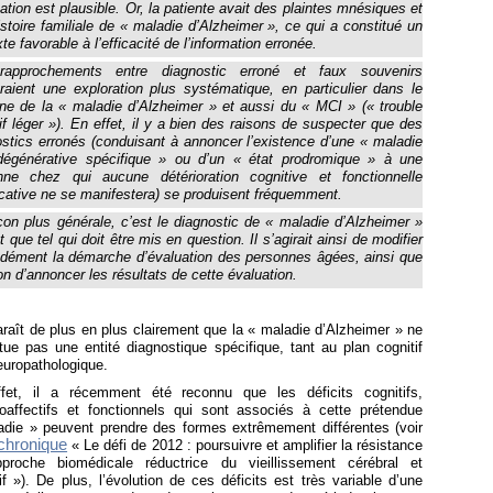
ation est plausible. Or, la patiente avait des plaintes mnésiques et
stoire familiale de « maladie d’Alzheimer », ce qui a constitué un
te favorable à l’efficacité de l’information erronée.
approchements entre diagnostic erroné et faux souvenirs
raient une exploration plus systématique, en particulier dans le
ne de la « maladie d’Alzheimer » et aussi du « MCI » (« trouble
if léger »). En effet, il y a bien des raisons de suspecter que des
stics erronés (conduisant à annoncer l’existence d’une « maladie
dégénérative spécifique » ou d’un « état prodromique » à une
nne chez qui aucune détérioration cognitive et fonctionnelle
icative ne se manifestera) se produisent fréquemment.
on plus générale, c’est le diagnostic de « maladie d’Alzheimer »
t que tel qui doit être mis en question. Il s’agirait ainsi de modifier
ndément la démarche d’évaluation des personnes âgées, ainsi que
on d’annoncer les résultats de cette évaluation.
araît de plus en plus clairement que la « maladie d’Alzheimer » ne
tue pas une entité diagnostique spécifique, tant au plan cognitif
europathologique.
fet, il a récemment été reconnu que les déficits cognitifs,
oaffectifs et fonctionnels qui sont associés à cette prétendue
adie » peuvent prendre des formes extrêmement différentes (voir
chronique
« Le défi de 2012 : poursuivre et amplifier la résistance
pproche biomédicale réductrice du vieillissement cérébral et
if »). De plus, l’évolution de ces déficits est très variable d’une