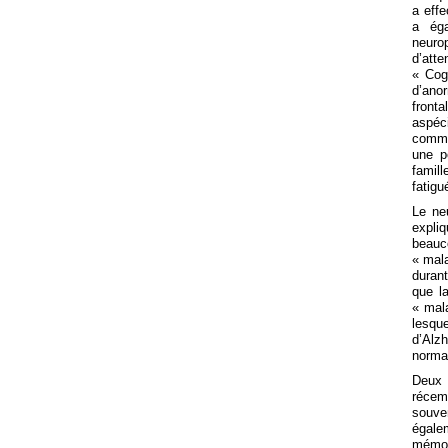
a eff
a ég
neuro
d’att
« Cog
d’ano
front
aspéc
comme
une p
famill
fatigu
Le ne
expli
beauco
« mal
durant
que la
« mal
lesqu
d’Alzh
norma
Deux 
récem
souven
égale
mémoi