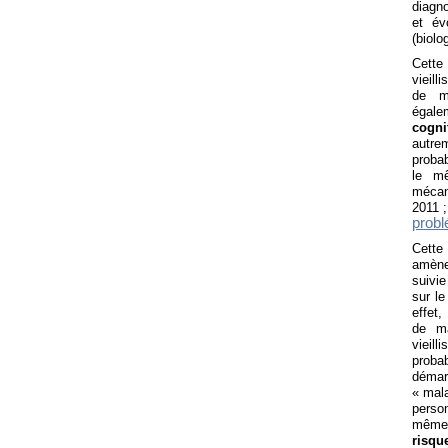
diagno
et év
(biol
Cette
vieill
de m
égal
cogni
autre
probab
le m
mécan
2011 ;
probl
Cette 
amène 
suivi
sur le
effet
de ma
vieil
proba
démar
« mala
perso
même 
risqu