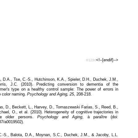
<!--[endif]-->
®123rf
, D.A., Tse, C.-S., Hutchinson, K.A., Spieler, D.H., Duchek, J.M.,
ris, J.C. (2010). Predicting conversion to dementia of the
imer's type on a healthy control sample: The power of errors in
p color naming.
Psychology and Aging, 25
, 208-218.
, D., Beckett, L., Harvey, D., Tomaszewski Farias, S., Reed, B.,
hael, O., et al. (2010). Heterogeneity of cognitive trajectories in
se older persons.
Psychology and Aging
, à paraître (doi:
37/a0019502).
C.-S., Balota, D.A., Moynan, S.C., Duchek, J.M., & Jacoby, L.L.