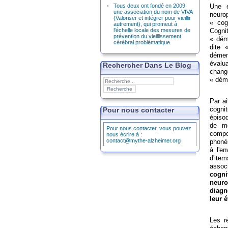
Tous deux ont fondé en 2009
Une é
une association du nom de VIVA
neurop
(Valoriser et intégrer pour vieillir
« cog
autrement), qui promeut à
l'échelle locale des mesures de
Cogni
prévention du vieillissement
« déme
cérébral problématique.
dite 
démen
évalua
Rechercher Dans Le Blog
chan
« dém
Par ai
cognit
Pour nous contacter
épisod
de mo
Pour nous contacter, vous pouvez
compo
nous écrire à :
contact@mythe-alzheimer.org
phoné
à l'e
d'ite
assoc
cogni
neur
diagn
leur 
Les ré