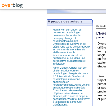
A propos des auteurs
30 août
Martial Van der Linden est
docteur en psychologie,
L’hété
professeur honoraire de
perso
neuropsychologie et
psychopathologie aux
Diver
Universités de Genève et de
Liège. Une partie de ses travaux
différ
est consacrée aux effets du
les 
vieillissement sur le
longit
fonctionnement dans la vie
quotidienne, et ce, dans une
du fon
perspective plurifactorielle et
explor
intégrative.
études
Anne-Claude Juillerat Van der
Linden est docteure en
psychologie, chargée de cours
Dans 
à l'Université de Genève et
psychologue clinicienne
traje
spécialisée en
perso
neuropsychologie. Après 20 ans
et soc
en tant que responsable à la
Consultation mémoire des
probl
Hôpitaux universitaires de
ans) e
Genève, elle a créé et dirige la
et plu
consultation "Vieillir et bien vivre"
à la maison de santé Cité
Générations.