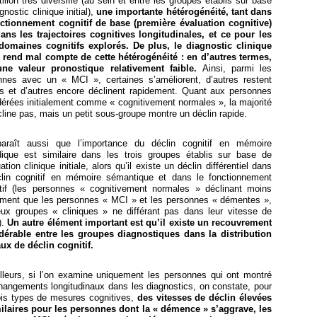
illon très diversifié (au sein et entre les groupes établis sur base
gnostic clinique initial),
une importante hétérogénéité, tant dans
nctionnement cognitif de base (première évaluation cognitive)
ans les trajectoires cognitives longitudinales, et ce pour les
 domaines cognitifs explorés.
De plus, le diagnostic clinique
al rend mal compte de cette hétérogénéité : en d’autres termes,
une valeur pronostique relativement faible.
Ainsi, parmi les
nnes avec un « MCI », certaines s’améliorent, d’autres restent
es et d’autres encore déclinent rapidement. Quant aux personnes
érées initialement comme « cognitivement normales », la majorité
line pas, mais un petit sous-groupe montre un déclin rapide.
paraît aussi que l’importance du déclin cognitif en mémoire
dique est similaire dans les trois groupes établis sur base de
uation clinique initiale, alors qu’il existe un déclin différentiel dans
clin cognitif en mémoire sémantique et dans le fonctionnement
tif (les personnes « cognitivement normales » déclinant moins
ement que les personnes « MCI » et les personnes « démentes »,
eux groupes « cliniques » ne différant pas dans leur vitesse de
).
Un autre élément important est qu’il existe un recouvrement
dérable entre les groupes diagnostiques dans la distribution
ux de déclin cognitif.
illeurs, si l’on examine uniquement les personnes qui ont montré
hangements longitudinaux dans les diagnostics, on constate, pour
rois types de mesures cognitives,
des vitesses de déclin élevées
milaires pour les personnes dont la « démence » s’aggrave, les