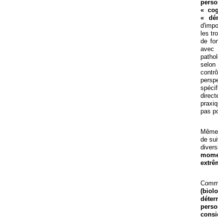
perso
« co
« dé
d'impo
les tr
de fo
avec 
patho
selon 
contr
persp
spéci
direct
praxiq
pas po
Même 
de sui
divers
mome
extrê
Comm
(biol
déte
pers
consi