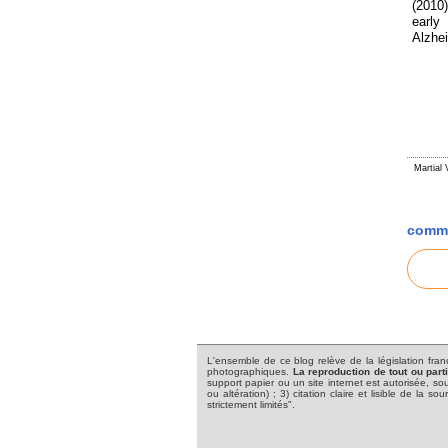
(2010)
early
Alzhe
Martial
comme
L'ensemble de ce blog relève de la législation frança
photographiques.
La reproduction de tout ou part
support papier ou un site internet est autorisée, sou
ou altération) ; 3) citation claire et lisible de la
strictement limités".