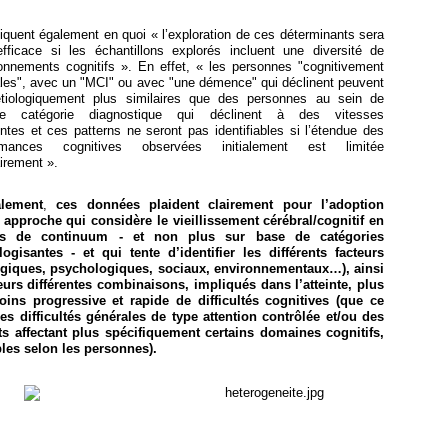
diquent également en quoi « l’exploration de ces déterminants sera
efficace si les échantillons explorés incluent une diversité de
ionnements cognitifs ». En effet, « les personnes "cognitivement
les", avec un "MCI" ou avec "une démence" qui déclinent peuvent
étiologiquement plus similaires que des personnes au sein de
ue catégorie diagnostique qui déclinent à des vitesses
entes et ces patterns ne seront pas identifiables si l’étendue des
ormances cognitives observées initialement est limitée
itrairement ».
lement
,
ces données plaident clairement pour l’adoption
 approche qui considère le vieillissement cérébral/cognitif en
es de continuum - et non plus sur base de catégories
logisantes - et qui tente d’identifier les différents facteurs
ogiques, psychologiques, sociaux, environnementaux…), ainsi
eurs différentes combinaisons, impliqués dans l’atteinte, plus
ins progressive et rapide de difficultés cognitives (que ce
des difficultés générales de type attention contrôlée et/ou des
its affectant plus spécifiquement certains domaines cognitifs,
bles selon les personnes).