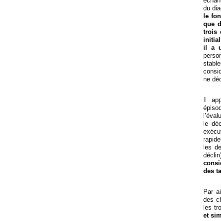
échant
du dia
le fo
que d
trois
initi
il a 
perso
stabl
consid
ne déc
Il ap
épiso
l’éval
le dé
exécu
rapid
les d
déclin
consi
des ta
Par a
des c
les t
et si