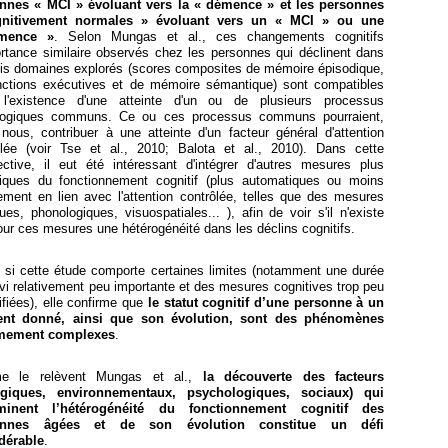
nnes « MCI » évoluant vers la « démence » et les personnes
gnitivement normales » évoluant vers un « MCI » ou
u
ne
mence »
. Selon Mungas et al.,
ces changements cognitifs
rtance similaire observés
chez les personnes qui déclinent
dans
ois domaines
explorés (scores composites de mémoire épisodique,
nctions exécutives et de mémoire sémantique) sont compatibles
l'existence d'une atteinte d'un ou de plusieurs processus
logiques communs. Ce ou ces processus communs pourraient,
nous, contribuer à une atteinte d'un facteur général d'attention
ôlée (voir Tse et al., 2010; Balota et al., 2010). Dans cette
ective, il eut été intéressant d'intégrer d'autres mesures plus
fiques du fonctionnement cognitif (plus automatiques ou moins
ement en lien avec l'attention contrôlée, telles que des mesures
ues, phonologiques, visuospatiales... ), afin de voir s'il n'existe
ur ces mesures une hétérogénéité dans les déclins cognitifs.
si cette étude comporte certaines limites (notamment une durée
vi relativement peu importante et des mesures cognitives trop peu
ifiées), elle confirme que
le statut cognitif d’une personne à un
nt donné, ainsi que son évolution, sont des phénomènes
mement complexes
.
e le relèvent Mungas et al.,
la découverte des facteurs
ogiques, environnementaux, psychologiques, sociaux) qui
rminent l’hétérogénéité du fonctionnement cognitif des
onnes âgées et de son évolution constitue un défi
dérable
.