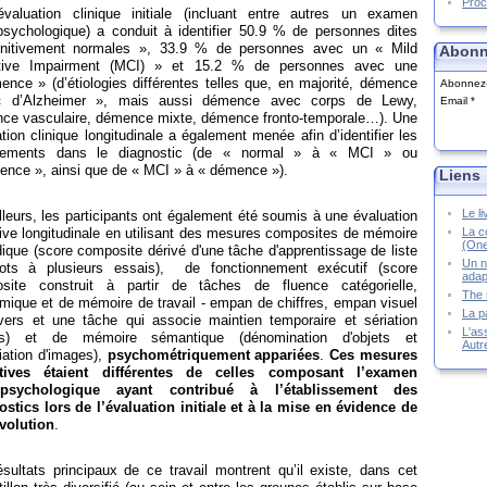
Proc
valuation clinique initiale (incluant entre autres un examen
sychologique) a conduit à identifier 50.9
% de personnes dites
nitivement normales », 33.9
% de personnes avec un « Mild
Abonn
tive Impairment (MCI) » et 15.2
% de personnes avec une
nce » (d’étiologies différentes telles que, en majorité, démence
Abonnez-v
« d’Alzheimer », mais aussi démence avec corps de Lewy,
Email
ce vasculaire, démence mixte, démence fronto-temporale…). Une
tion clinique longitudinale a également menée afin d’identifier les
gements dans le diagnostic (de « normal » à « MCI » ou
ence », ainsi que de « MCI » à « démence »).
Liens
Le l
lleurs, les participants ont également été soumis à une évaluation
La co
ive longitudinale en utilisant des mesures composites de mémoire
(One
ique (score composite dérivé d'une tâche d'apprentissage de liste
Un n
ts à plusieurs essais), de fonctionnement exécutif (score
adap
site construit à partir de tâches de fluence catégorielle,
The 
mique et de mémoire de travail - empan de chiffres, empan visuel
La p
nvers et une tâche qui associe maintien temporaire et sériation
L'ass
ms) et de mémoire sémantique (dénomination d'objets et
Autr
iation d'images),
psychométriquement appariées
.
Ces mesures
tives étaient différentes de celles composant l’examen
opsychologique ayant contribué à l’établissement des
ostics lors de l’évaluation initiale et à la mise en évidence de
évolution
.
sultats principaux de ce travail montrent qu’il existe, dans cet