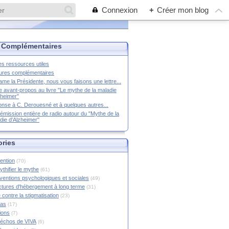
Connexion
+
Créer mon blog
 Complémentaires
es ressources utiles
ures complémentaires
me la Présidente, nous vous faisons une lettre...
e avant-propos au livre "Le mythe de la maladie
zheimer"
nse à C. Derouesné et à quelques autres...
émission entière de radio autour du "Mythe de la
die d'Alzheimer"
ories
ention
(70)
thifier le mythe
(61)
rventions psychologiques et sociales
(49)
ctures d'hébergement à long terme
(31)
 contre la stigmatisation
(23)
ias
(17)
tions
(7)
échos de VIVA
(6)