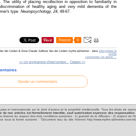
. The utility of placing recollection in opposition to familiarity in
 discrimination of healthy aging and very mild dementia of the
imer's type.
Neuropsychology, 24
, 49-67.
Repost
0
 Van der Linden & Anne-Claude Juillerat Van der Linden mythe-alzheimer
-
dans
Démythifier le
mythe
commenter cet article
…
<< Un programme d’intervention...
Citation >>
ntaires
Ajouter un commentaire
ise et internationale sur le droit d'auteur et la propriété intellectuelle. Tous les droits de rep
ie de nos articles est formellement interdite, sauf autorisation expresse des responsables
s réserve du respect des trois conditions suivantes : 1) gratuité de la diffusion ; 2) respect de l
 source sous la forme suivante : "Document issu du site Internet http://www.mythe-alzheimer.over-