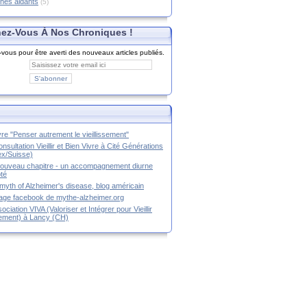
hes aidants
(5)
ez-Vous À Nos Chroniques !
ous pour être averti des nouveaux articles publiés.
ivre "Penser autrement le vieillissement"
nsultation Vieillir et Bien Vivre à Cité Générations
x/Suisse)
ouveau chapitre - un accompagnement diurne
té
myth of Alzheimer's disease, blog américain
age facebook de mythe-alzheimer.org
ociation VIVA (Valoriser et Intégrer pour Vieillir
ement) à Lancy (CH)