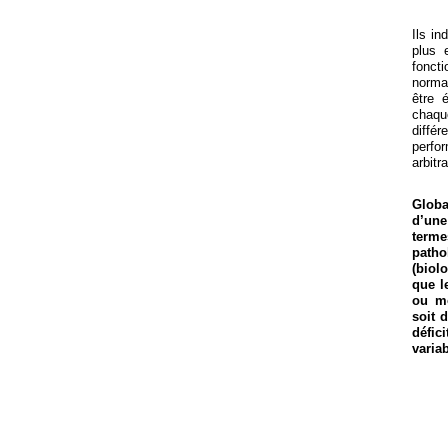
Ils in
plus 
fonct
norma
être 
chaq
différ
perf
arb
Globa
d’une
term
patho
(biol
que l
ou mo
soit 
défic
varia