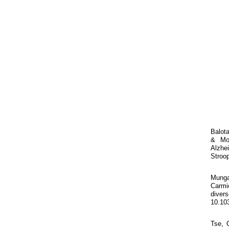
Balota
& Mor
Alzhe
Stroo
Mungas
Carmic
diver
10.10
Tse, 