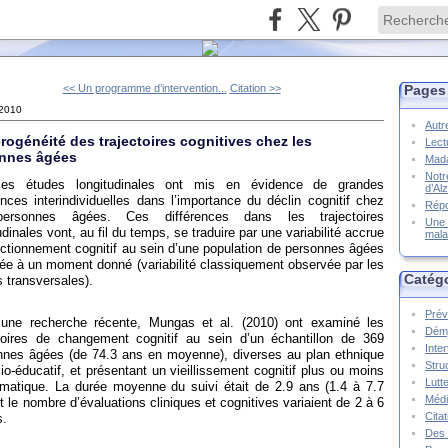
<< Un programme d’intervention...
Citation >>
Pages
 2010
Autr
rogénéité des trajectoires cognitives chez les
Lect
nnes âgées
Mada
Notr
ses études longitudinales ont mis en évidence de grandes
d’Al
ences interindividuelles dans l’importance du déclin cognitif chez
Répo
personnes âgées. Ces différences dans les trajectoires
Une 
udinales vont, au fil du temps, se traduire par une variabilité accrue
mala
ctionnement cognitif au sein d’une population de personnes âgées
ée à un moment donné (variabilité classiquement observée par les
Catég
 transversales).
Prév
une recherche récente, Mungas et al. (2010) ont examiné les
Démy
ctoires de changement cognitif au sein d’un échantillon de 369
Inte
nnes âgées (de 74.3 ans en moyenne), diverses au plan ethnique
Stru
io-éducatif, et présentant un vieillissement cognitif plus ou moins
Lutte
ématique. La durée moyenne du suivi était de 2.9 ans (1.4 à 7.7
Méd
t le nombre d’évaluations cliniques et cognitives variaient de 2 à 6
Cita
s.
Des 